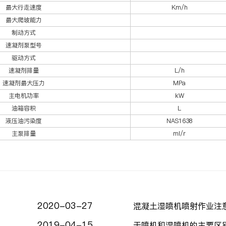
最大行走速度
Km/h
最大爬坡能力
制动方式
速凝剂泵型号
驱动方式
速凝剂排量
L/h
速凝剂最大压力
MPa
主电机功率
kW
油箱容积
L
液压油污染度
NAS1638
主泵排量
ml/r
2020-03-27
混凝土湿喷机喷射作业注
2019-04-15
干喷机和湿喷机的主要区