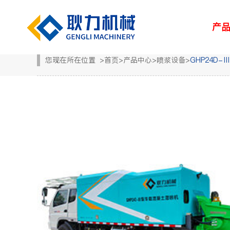
产
您现在所在位置
>
首页
>
产品中心
>
喷浆设备
>
GHP24D
解决方案
新闻中心
服务中心
走进耿力
产品设备
湿喷台车
凿岩台车
矿用设备
> 路桥
> 企业新闻
> 服务网络
> 荣誉资质
> 正品配件
> 耿力大事记
> 隧道
> 行业
> 地下管廊
> 专题报道
> 客户培训
> 联系我们
> 维修保养
> 人力资源
> 建筑
矿用设备
UPS-20J
湿喷设备
UPS-15JT矿用混
隧道输送泵
SPB9-T 湿式混凝
凿岩设备