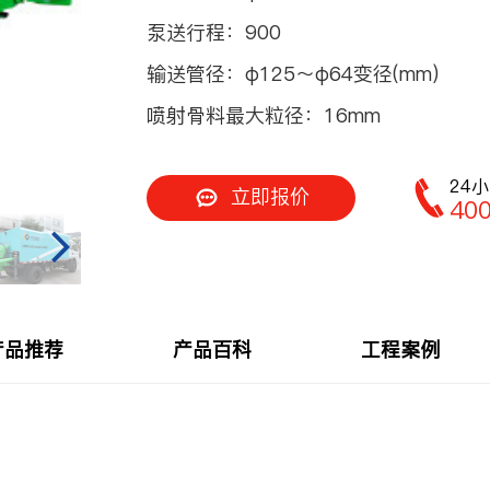
车
泵送行程：
900
喷射机
输送管径：
φ125～φ64变径(mm)
喷射骨料最大粒径：
16mm
喷射机械手
24
立即报价
40
机
产品推荐
产品百科
工程案例