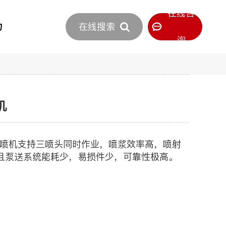
立即报价
在线咨
力
在线搜索
400-886-0516
服务热线
询
机
且泵送系统能耗少，易损件少，可靠性极高。