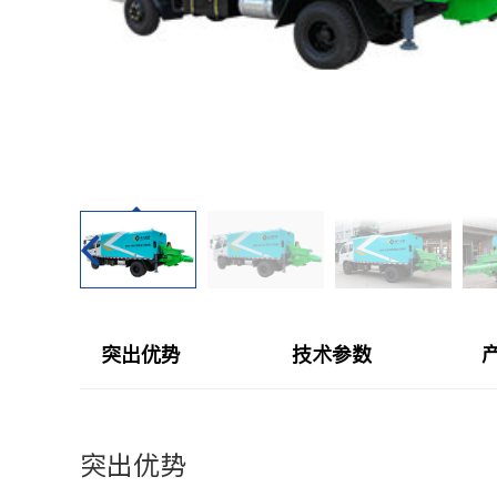
CYTJ76矿用掘进台
注浆设备
PC/PS转子式混凝土
钢加工设备
GKF-60W矿用辅助
隧道清扫车
DWZ-100物料转运机
二衬台车
JSY-150矿用搅拌机
空气压缩机
SPB8湿式混凝土喷射
隧道风机
突出优势
技术参数
查看更多
突出优势