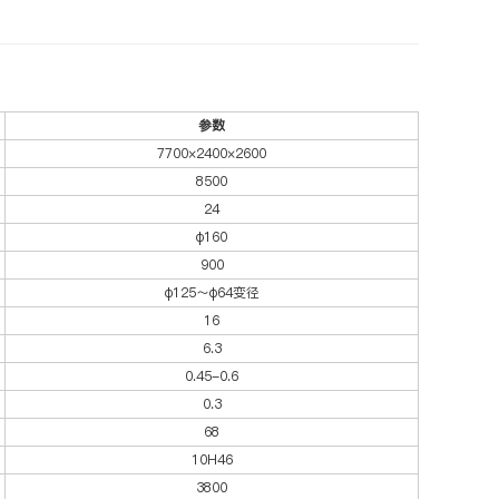
参数
7700×2400×2600
8500
24
φ160
900
φ125～φ64变径
16
6.3
0.45-0.6
0.3
68
10H46
3800