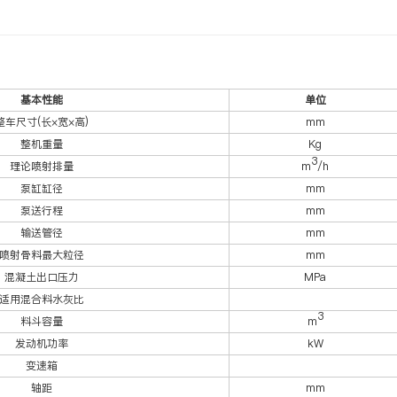
基本性能
单位
整车尺寸(长×宽×高)
mm
整机重量
Kg
3
理论喷射排量
m
/h
泵缸缸径
mm
泵送行程
mm
输送管径
mm
喷射骨料最大粒径
mm
混凝土出口压力
MPa
适用混合料水灰比
3
料斗容量
m
发动机功率
kW
变速箱
轴距
mm