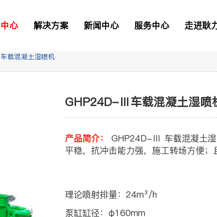
品中心
解决方案
新闻中心
服务中心
走进耿
-Ⅲ车载混凝土湿喷机
二衬台车
正品配件
解决方案
GHP24D-Ⅲ车载混凝土湿喷
资讯
> 常见问题
> 工业园区
> 我要报修
TB混凝土喷射车
产品简介：
GHP24D-Ⅲ 车载混凝土湿喷机支持三喷头同时作业，喷浆效率高，喷射
平稳，抗冲击能力强，施工转场方便；
凝土喷射车
理论喷射排量：
24m³/h
土喷射机
泵缸缸径：
φ160mm