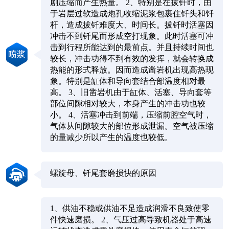
剧压缩而产生热量。 2、特别是在拔钎时，由
于岩层过软造成炮孔收缩泥浆包裹住钎头和钎
杆，造成拔钎难度大、时间长。拔钎时活塞因
冲击不到钎尾而形成空打现象。此时活塞可冲
击到行程所能达到的最前点。并且持续时间也
较长，冲击功得不到有效的发挥，就会转换成
热能的形式释放。因而造成凿岩机出现高热现
象。特别是缸体和导向套结合部温度相对最
高。 3、旧凿岩机由于缸体、活塞、导向套等
部位间隙相对较大，本身产生的冲击功也较
小。 4、活塞冲击到前端，压缩前腔空气时，
气体从间隙较大的部位形成泄漏。空气被压缩
的量减少所以产生的温度也较低。
螺旋母、钎尾套磨损快的原因
1、供油不稳或供油不足造成润滑不良致使零
件快速磨损。 2、气压过高导致机器处于高速