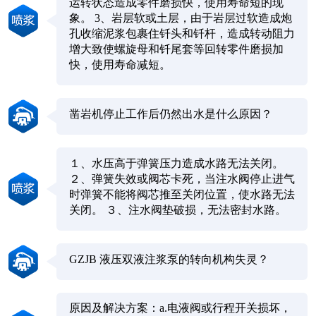
运转状态造成零件磨损快，使用寿命短的现
象。 3、岩层软或土层，由于岩层过软造成炮
孔收缩泥浆包裹住钎头和钎杆，造成转动阻力
增大致使螺旋母和钎尾套等回转零件磨损加
快，使用寿命减短。
凿岩机停止工作后仍然出水是什么原因？
１、水压高于弹簧压力造成水路无法关闭。
２、弹簧失效或阀芯卡死，当注水阀停止进气
时弹簧不能将阀芯推至关闭位置，使水路无法
关闭。 ３、注水阀垫破损，无法密封水路。
GZJB 液压双液注浆泵的转向机构失灵？
原因及解决方案：a.电液阀或行程开关损坏，