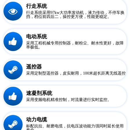
行走系统
行走系统采用97kw大功率发动机，液力传动，不停车换
挡，档位前四后二，操控更方便，性能更稳定。
电动系统
采用工程机械专用控制器，耐粉尘、耐水性更好，故障
率极低。
遥控器
采用定制型遥控器，皮实耐用，100米超长距离无线遥控
速凝剂系统
采用变频电机精准控制，对流量进行实时监控。
动力电缆
标配抗拉、耐磨电缆，抗电压波动能力强同时延长使用
寿命。