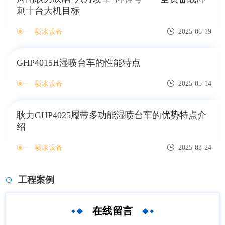
刺十台大机目标
喷浆设备
2025-06-19
GHP4015H湿喷台车的性能特点
喷浆设备
2025-05-14
耿力GHP4025履带多功能湿喷台车的优势特点介
绍
喷浆设备
2025-03-24
工程案例
在线留言