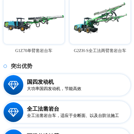
G1Z70单臂凿岩台车
G2ZH-S全工法两臂凿岩台车
突出优势
国四发动机
大功率国四发动机，节能高效
全工法凿岩台
全工法凿岩台车，适应于全断面、以及台阶法施工