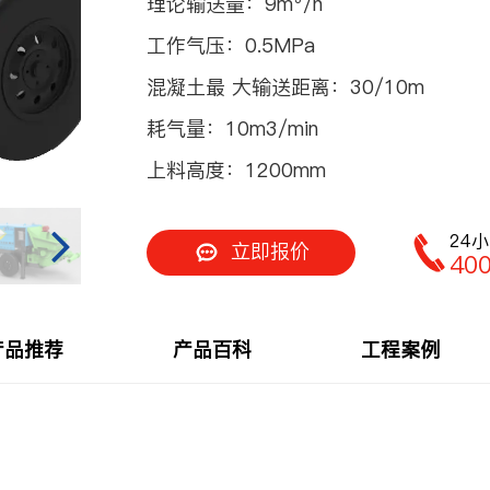
理论输送量：
9m³/h
车
工作气压：
0.5MPa
喷射机
混凝土最 大输送距离：
30/10m
耗气量：
10m3/min
喷射机械手
上料高度：
1200mm
24
立即报价
40
机
产品推荐
产品百科
工程案例