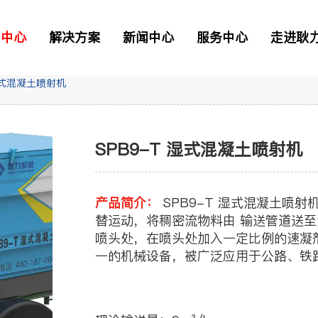
品中心
解决方案
新闻中心
服务中心
走进耿
 湿式混凝土喷射机
二衬台车
正品配件
解决方案
SPB9-T 湿式混凝土喷射机
资讯
> 常见问题
> 工业园区
> 我要报修
TB混凝土喷射车
产品简介：
SPB9-T 湿式混凝土喷射机是利用液压泵产生的推力，使两个油缸往复交
替运动，将稠密流物料由 输送管道送
喷头处，在喷头处加入一定比例的速凝
凝土喷射车
一的机械设备，被广泛应用于公路、铁
土喷射机