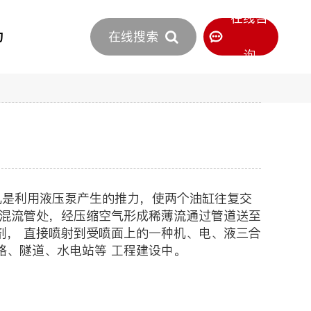
立即报价
在线咨
力
在线搜索
400-886-0516
服务热线
询
至混流管处，经压缩空气形成稀薄流通过管道送至
剂， 直接喷射到受喷面上的一种机、电、液三合
路、隧道、水电站等 工程建设中。