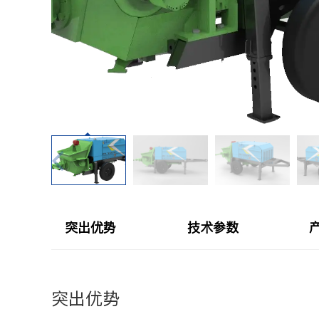
CYTJ76矿用掘进台
注浆设备
PC/PS转子式混凝土
钢加工设备
GKF-60W矿用辅助
隧道清扫车
DWZ-100物料转运机
二衬台车
JSY-150矿用搅拌机
空气压缩机
SPB8湿式混凝土喷射
隧道风机
突出优势
技术参数
查看更多
突出优势