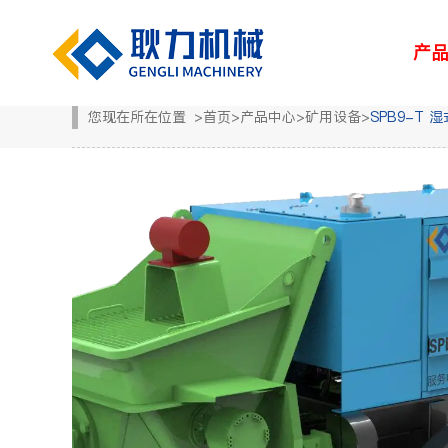
产
您现在所在位置
>
首页
>
产品中心
>
矿用设备
>
SPB9-T
解决方案
新闻中心
服务中心
走进耿力
产品设备
湿喷台车
凿岩台车
矿用设备
> 路桥
> 企业新闻
> 服务网络
> 荣誉资质
> 正品配件
> 耿力大事记
> 隧道
> 行业
> 地下管廊
> 专题报道
> 客户培训
> 联系我们
> 维修保养
> 人力资源
> 建筑
矿用设备
UPS-20J
湿喷设备
UPS-15JT矿用混
隧道输送泵
SPB9-T 湿式混凝
凿岩设备