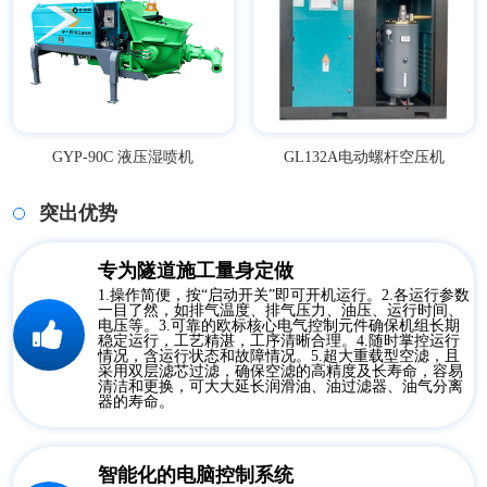
GYP-90C 液压湿喷机
GL132A电动螺杆空压机
突出优势
专为隧道施工量身定做
1.操作简便，按“启动开关”即可开机运行。2.各运行参数
一目了然，如排气温度、排气压力、油压、运行时间、
电压等。3.可靠的欧标核心电气控制元件确保机组长期
稳定运行，工艺精湛，工序清晰合理。4.随时掌控运行
情况，含运行状态和故障情况。5.超大重载型空滤，且
采用双层滤芯过滤，确保空滤的高精度及长寿命，容易
清洁和更换，可大大延长润滑油、油过滤器、油气分离
器的寿命。
智能化的电脑控制系统