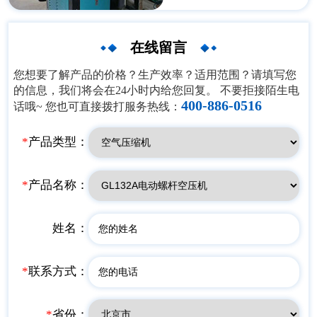
大理Ⅱ段、楚雄段、昆明段、
玉溪段及红河段等 6 段。输水
总干渠起点为大理市长育村
在线留言
（与长江院节点），末点为祥
云县万家（与昆明院节点），
您想要了解产品的价格？生产效率？适用范围？请填写您
全长104.071km，设计引水流
的信息，我们将会在24小时内给您回复。 不要拒接陌生电
量135～120m3/s，渠首水面高
400-886-0516
话哦~ 您也可直接拨打服务热线：
程1986.00m，渠末水面高程
1956.00m，总水头30m，全线
平均底坡0.29‰。受水区有宾
*
产品类型：
川牛井、大理市、弥渡弥城、
巍山南诏、祥云祥城、祥云下
庄、永胜县太阳平山。
*
产品名称：
姓名：
*
联系方式：
*
省份：