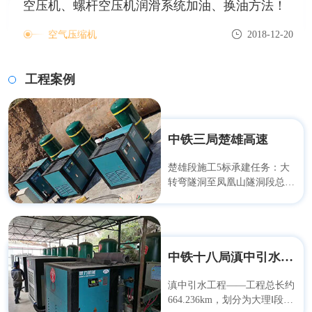
空压机、螺杆空压机润滑系统加油、换油方法！
空气压缩机
2018-12-20
工程案例
中铁三局楚雄高速
楚雄段施工5标承建任务：大
转弯隧洞至凤凰山隧洞段总干
渠全长14.773km，包括大转弯
隧洞出口段1934.942、龙川江
倒虹吸1460m、凤凰山隧洞
11378m等3座输水建筑物。
中铁十八局滇中引水工程
滇中引水工程——工程总长约
664.236km，划分为大理Ⅰ段、