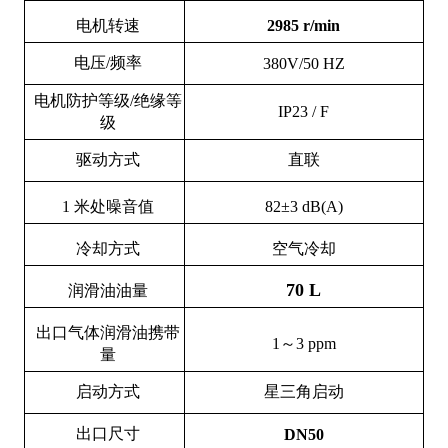
电机转速
2985 r/min
电压/频率
380V/50 HZ
电机防护等级/绝缘等
IP23 / F
级
驱动方式
直联
1 米处噪音值
82±3 dB(A)
冷却方式
空气冷却
70 L
润滑油油量
出口气体润滑油携带
1～3 ppm
量
启动方式
星三角启动
出口尺寸
DN50