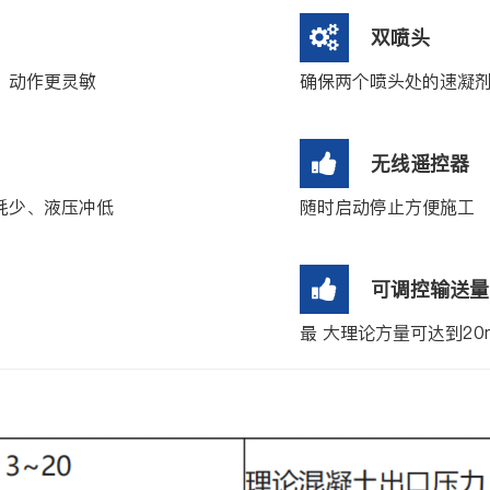
双喷头
，动作更灵敏
确保两个喷头处的速凝
无线遥控器
耗少、液压冲低
随时启动停止方便施工
可调控输送量
最 大理论方量可达到20m