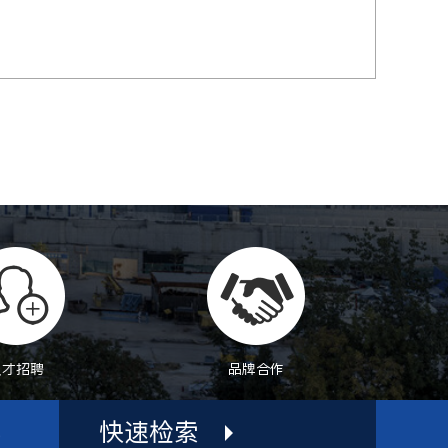
人才招聘
品牌合作
快速检索
机