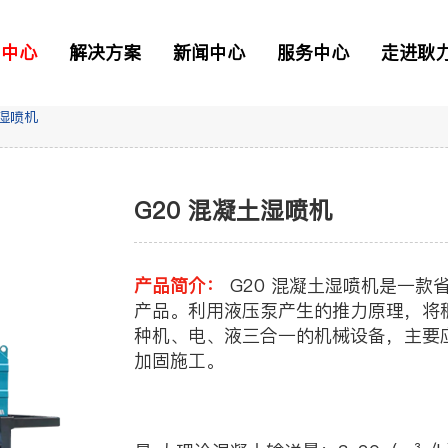
品中心
解决方案
新闻中心
服务中心
走进耿
土湿喷机
二衬台车
正品配件
解决方案
G20 混凝土湿喷机
资讯
> 常见问题
> 工业园区
> 我要报修
TB混凝土喷射车
产品简介：
G20 混凝土湿喷机是一款省时省力湿喷面积广，加快施工进度节省人工的
产品。利用液压泵产生的推力原理，将
种机、电、液三合一的机械设备，主要
凝土喷射车
加固施工。
土喷射机