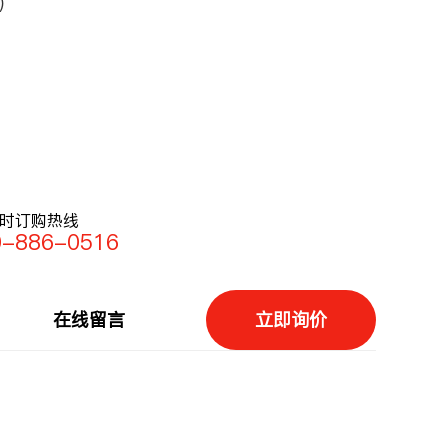
h）
小时订购热线
0-886-0516
在线留言
立即询价