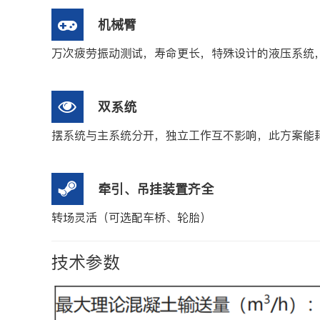
机械臂
万次疲劳振动测试，寿命更长，特殊设计的液压系统
双系统
摆系统与主系统分开，独立工作互不影响，此方案能
牵引、吊挂装置齐全
转场灵活（可选配车桥、轮胎）
技术参数