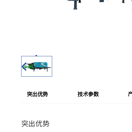
CYTJ76矿用掘进台
注浆设备
PC/PS转子式混凝土
钢加工设备
GKF-60W矿用辅助
隧道清扫车
DWZ-100物料转运机
二衬台车
JSY-150矿用搅拌机
空气压缩机
SPB8湿式混凝土喷射
隧道风机
突出优势
技术参数
查看更多
突出优势