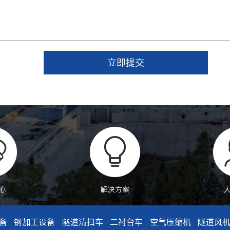
立即提交
心
解决方案
备
钢加工设备
隧道清扫车
二衬台车
空气压缩机
隧道风