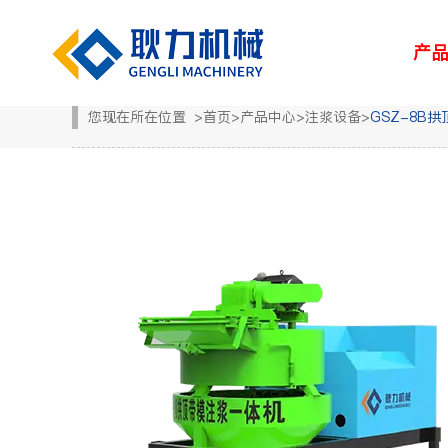
产
您现在所在位置
>
首页
>
产品中心
>
注浆设备
>
GSZ-8B
解决方案
新闻中心
服务中心
走进耿力
产品设备
湿喷台车
凿岩台车
矿用设备
> 路桥
> 企业新闻
> 服务网络
> 荣誉资质
> 正品配件
> 耿力大事记
> 隧道
> 行业
> 地下管廊
> 专题报道
> 客户培训
> 联系我们
> 维修保养
> 人力资源
> 建筑
矿用设备
UPS-20J
湿喷设备
UPS-15JT矿用混
隧道输送泵
SPB9-T 湿式混凝
凿岩设备