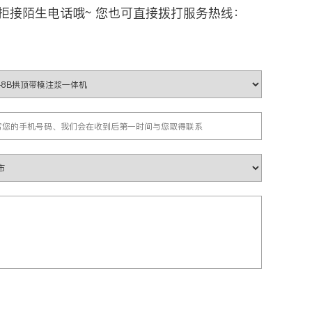
拒接陌生电话哦~ 您也可直接拨打服务热线：
详情
立即咨询
查看详情