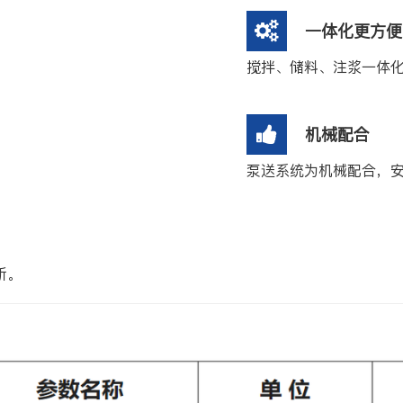
一体化更方便
搅拌、储料、注浆一体
机械配合
泵送系统为机械配合，
所。