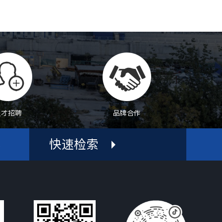
人才招聘
品牌合作
快速检索
机