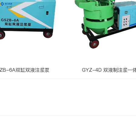
SZB-6A双缸双液注浆泵
GYZ-4D 双液制注浆一