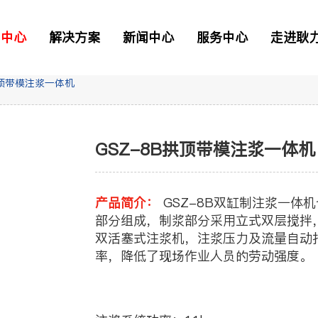
品中心
解决方案
新闻中心
服务中心
走进耿
拱顶带模注浆一体机
二衬台车
正品配件
解决方案
GSZ-8B拱顶带模注浆一体机
资讯
> 常见问题
> 工业园区
> 我要报修
TB混凝土喷射车
产品简介：
GSZ-8B双缸制注浆一体机也被称做拱顶带模注浆一体机，由制浆和注浆两
部分组成，制浆部分采用立式双层搅拌
双活塞式注浆机，注浆压力及流量自动
凝土喷射车
率，降低了现场作业人员的劳动强度。
土喷射机