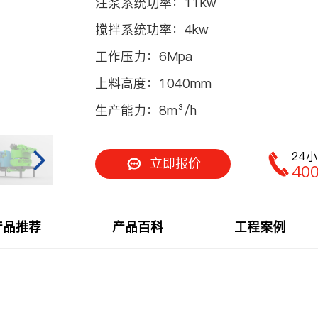
注浆系统功率：
11kw
车
搅拌系统功率：
4kw
喷射机
工作压力：
6Mpa
上料高度：
1040mm
喷射机械手
生产能力：
8m³/h
24
立即报价
40
机
产品推荐
产品百科
工程案例