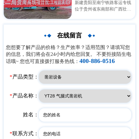
新建贵阳至南宁铁路客运专线
位于贵州省东南部和广西壮族
自治区西北部，北起贵阳，经
龙里、都匀、独山、荔波和广
西的环江、金城江、都安、马
在线留言
山、武鸣等地，止于广西壮族
自治区南宁市，速度目标值为
您想要了解产品的价格？生产效率？适用范围？请填写您
350 公里/小时，线路全长533
的信息，我们将会在24小时内给您回复。 不要拒接陌生电
公里（贵阳北站至南宁东
400-886-0516
话哦~ 您也可直接拨打服务热线：
站）；其中青苗寨隧道，龙里
北至贵定，长度9625米，土建
总工期为 34.35 个月（2.8
*
产品类型：
年）。
*
产品名称：
姓名：
*
联系方式：