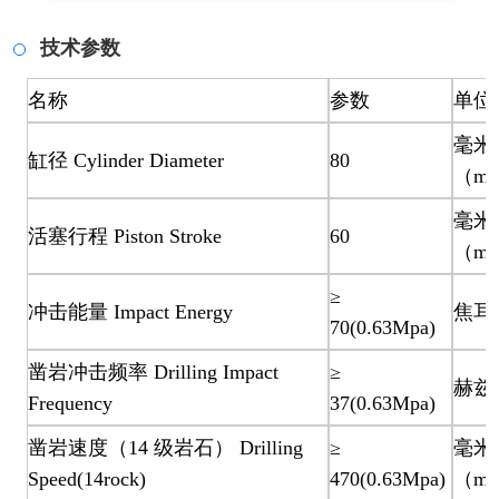
技术参数
名称
参数
单位
毫米
缸径 Cylinder Diameter
80
（mm
毫米
活塞行程 Piston Stroke
60
（mm
≥
冲击能量 Impact Energy
焦耳（
70(0.63Mpa)
凿岩冲击频率 Drilling Impact
≥
赫兹（
Frequency
37(0.63Mpa)
凿岩速度（14 级岩石） Drilling
≥
毫米 
Speed(14rock)
470(0.63Mpa)
（mm