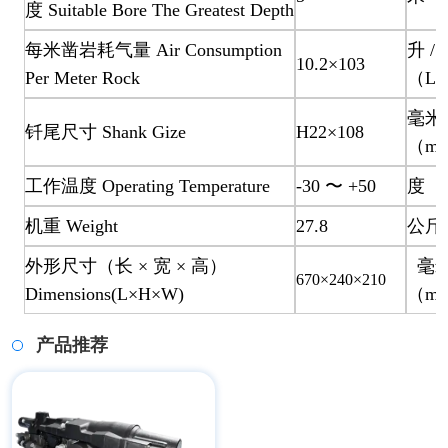
度 Suitable Bore The Greatest Depth
每米凿岩耗气量 Air Consumption
升 / 
10.2×103
Per Meter Rock
（L/
毫米
钎尾尺寸 Shank Gize
H22×108
（mm
工作温度 Operating Temperature
-30 〜 +50
度（℃
机重 Weight
27.8
公斤（
外形尺寸（长 × 宽 × 高）
毫
670×240×210
Dimensions(L×H×W)
（mm
产品推荐