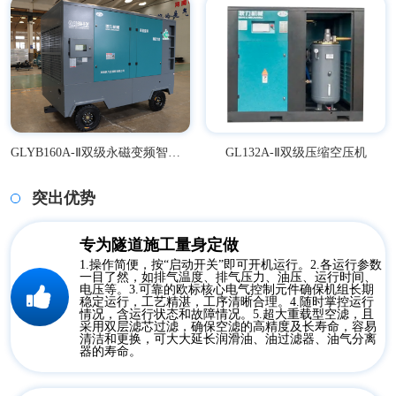
GLYB160A-Ⅱ双级永磁变频智能空压机
GL132A-Ⅱ双级压缩空压机
突出优势
专为隧道施工量身定做
1.操作简便，按“启动开关”即可开机运行。2.各运行参数
一目了然，如排气温度、排气压力、油压、运行时间、
电压等。3.可靠的欧标核心电气控制元件确保机组长期
稳定运行，工艺精湛，工序清晰合理。4.随时掌控运行
情况，含运行状态和故障情况。5.超大重载型空滤，且
采用双层滤芯过滤，确保空滤的高精度及长寿命，容易
清洁和更换，可大大延长润滑油、油过滤器、油气分离
器的寿命。