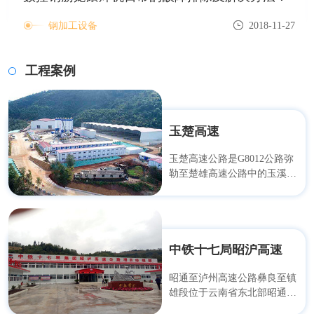
钢加工设备
2018-11-27
工程案例
玉楚高速
玉楚高速公路是G8012公路弥
勒至楚雄高速公路中的玉溪至
楚雄段。路线起于玉溪市研和
镇多依树村，与昆磨高速公路
交叉并顺接在建的弥勒至玉溪
高速公路，止于楚雄市大坝
村，与杭瑞高速公路交叉并顺
中铁十七局昭沪高速
接拟建的楚雄至大姚高速公路
起点。主线全长190.597公
昭通至泸州高速公路彝良至镇
里，设计速度100公里/小时，
雄段位于云南省东北部昭通市
其中玉溪至易门段68.562公里
境内，地处彝良、镇雄两县，