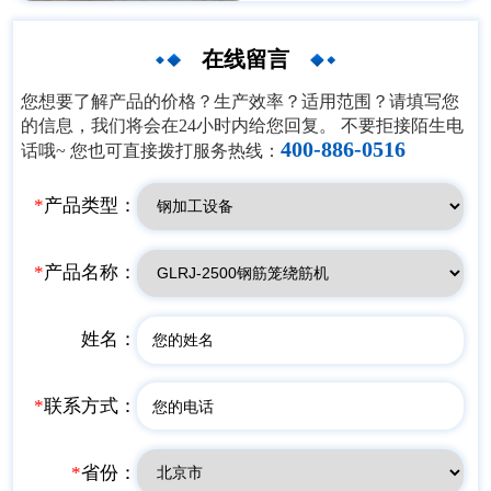
为双向六车道，路基宽33.5
是昭通至泸州高速公路中的一
米，易门至楚雄段122.04公里
段，为省际间连接主要城市的
在线留言
为双向四车道，路基宽26米。
快速干线公路，属昭通市“一
环两横四纵六联络”高速公路
您想要了解产品的价格？生产效率？适用范围？请填写您
网中的横向连接线，也是昭通
的信息，我们将会在24小时内给您回复。 不要拒接陌生电
市“十三五”综合交通发展规划
400-886-0516
话哦~ 您也可直接拨打服务热线：
中的重点工程。内容为：新建
35kV变电站1座、增容35kV变
电站4座，升级改造35kV线路
*
产品类型：
37.598km、更换35kV基塔49
基，新架设10kV线路
129.793km、组立电杆2363
*
产品名称：
基、新安装施工变压器126
台。
姓名：
*
联系方式：
*
省份：