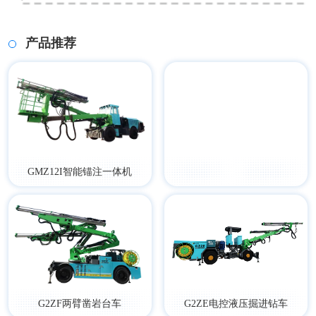
产品推荐
GMZ12I智能锚注一体机
G2ZF两臂凿岩台车
G2ZE电控液压掘进钻车