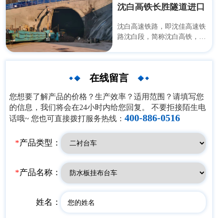
50m，之后向东以8.885km的
沈白高铁长胜隧道进口
隧道穿越紫荆瑶山，至桂平市
紫荆镇拂绿口村，出隧道后设
沈白高速铁路，即沈佳高速铁
65.23m路基至终点，终点里程
路沈白段，简称沈白高铁，位
为DK104+685.23，线路长
于中国东北地区辽宁省东部和
9.000km，其中武宣县境内
吉林省东南部，是一条连接辽
3.342km（隧道长3.292km），
宁省沈阳市与吉林省延边朝鲜
在线留言
桂平市境内5.658km（隧道长
族自治州安图县的高速铁路，
5.593km）。
是《中长期铁路网规划》
您想要了解产品的价格？生产效率？适用范围？请填写您
（2016年版）中“八纵八横”高
的信息，我们将会在24小时内给您回复。 不要拒接陌生电
速铁路主通道的区域连接线
400-886-0516
话哦~ 您也可直接拨打服务热线：
。2020年10月16日，沈白高速
铁路辽宁段控制工程先期开工
建设 。2020年10月18日，沈
*
产品类型：
白高速铁路吉林段控制工程先
期开工建设 。截至2021年9
月，沈白高速铁路由沈阳北站
*
产品名称：
至长白山站，全长428千米，
共设9座车站
姓名：