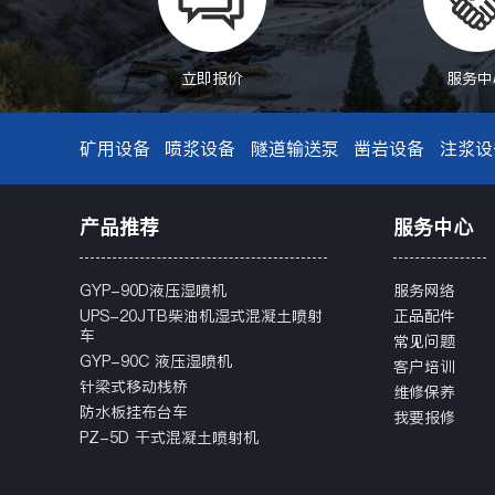
立即报价
服务中
矿用设备
喷浆设备
隧道输送泵
凿岩设备
注浆设
产品推荐
服务中心
GYP-90D液压湿喷机
服务网络
UPS-20JTB柴油机湿式混凝土喷射
正品配件
车
常见问题
GYP-90C 液压湿喷机
客户培训
针梁式移动栈桥
维修保养
防水板挂布台车
我要报修
PZ-5D 干式混凝土喷射机