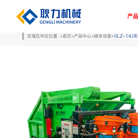
产
您现在所在位置
>
首页
>
产品中心
>
喷浆设备
>
GLZ-14
解决方案
新闻中心
服务中心
走进耿力
产品设备
湿喷台车
凿岩台车
矿用设备
> 路桥
> 企业新闻
> 服务网络
> 荣誉资质
> 正品配件
> 耿力大事记
> 隧道
> 行业
> 地下管廊
> 专题报道
> 客户培训
> 联系我们
> 维修保养
> 人力资源
> 建筑
矿用设备
UPS-20J
湿喷设备
UPS-15JT矿用混
隧道输送泵
SPB9-T 湿式混凝
凿岩设备