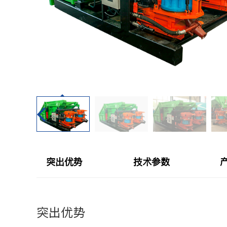
CYTJ76矿用掘进台
注浆设备
PC/PS转子式混凝土
钢加工设备
GKF-60W矿用辅助
隧道清扫车
DWZ-100物料转运机
二衬台车
JSY-150矿用搅拌机
空气压缩机
SPB8湿式混凝土喷射
隧道风机
突出优势
技术参数
查看更多
突出优势