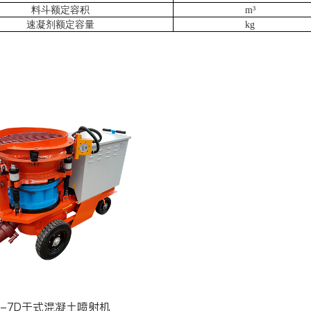
料斗额定容积
m³
速凝剂额定容量
kg
Z-7D干式混凝土喷射机