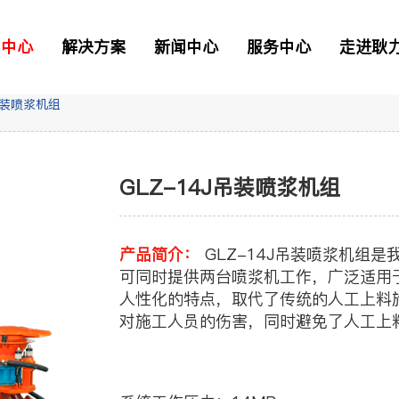
品中心
解决方案
新闻中心
服务中心
走进耿
J吊装喷浆机组
二衬台车
正品配件
解决方案
GLZ-14J吊装喷浆机组
资讯
> 常见问题
> 工业园区
> 我要报修
TB混凝土喷射车
产品简介：
GLZ-14J吊装喷浆机组是我公司生产联合自动上料喷浆机组的一种，该机
可同时提供两台喷浆机工作，广泛适用
人性化的特点，取代了传统的人工上料
凝土喷射车
对施工人员的伤害，同时避免了人工上
技术先进、功能完善、操作简单、维护
土喷射机