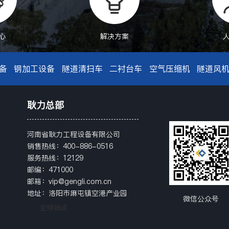
心
解决方案
备
钢加工设备
隧道清扫车
二衬台车
空气压缩机
隧道风
耿力总部
河南省耿力工程设备有限公司
销售热线：400-886-0516
服务热线：12129
邮编：471000
邮箱：vip@gengli.com.cn
地址：洛阳市麻屯镇空港产业园
微信公众号
全球站点