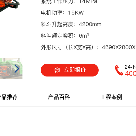
系统工作压力：
14MPa
车
电机功率：
15KW
喷射机
料斗升起高度：
4200mm
料斗额定容积：
6m³
喷射机械手
外形尺寸（长X宽X高）：
4890X2800
24
立即报价
40
机
产品推荐
产品百科
工程案例