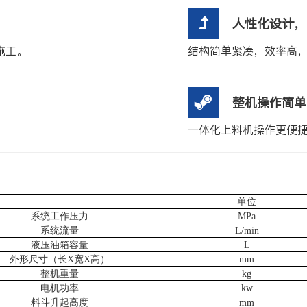
人性化设计，
施工。
结构简单紧凑，效率高
整机操作简单
一体化上料机操作更便
单位
系统工作压力
MPa
系统流量
L/min
液压油箱容量
L
外形尺寸（长X宽X高）
mm
整机重量
kg
电机功率
kw
料斗升起高度
mm