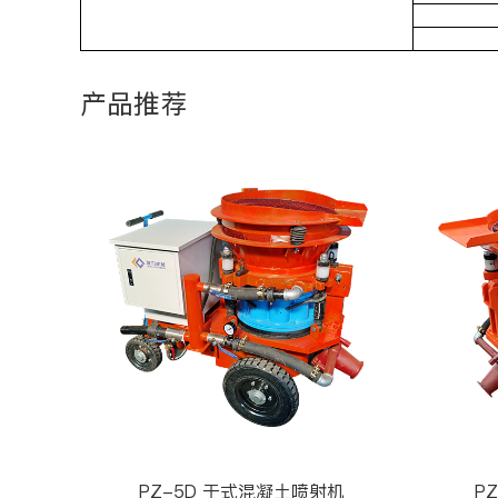
产品推荐
PZ-5D 干式混凝土喷射机
P