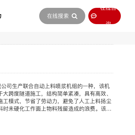
立即报价
在线咨
力
在线搜索
400-886-0516
服务热线
询
于大跨度隧道施工，结构简单紧凑，具有高效、
施工模式，节省了劳动力，避免了人工上料扬尘
料时未硬化工作面上物料残留造成的浪费。该机
保养方便，很大程度上降低了施工成本。