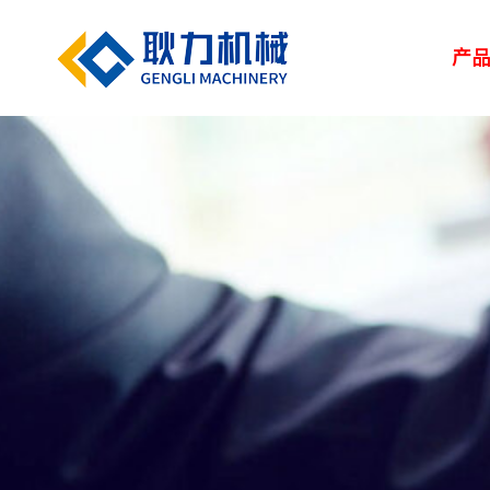
产
解决方案
新闻中心
服务中心
走进耿力
产品设备
湿喷台车
凿岩台车
矿用设备
> 路桥
> 企业新闻
> 服务网络
> 荣誉资质
> 正品配件
> 耿力大事记
> 隧道
> 行业
> 地下管廊
> 专题报道
> 客户培训
> 联系我们
> 维修保养
> 人力资源
> 建筑
矿用设备
UPS-20J
湿喷设备
UPS-15JT矿用混
隧道输送泵
SPB9-T 湿式混凝
凿岩设备