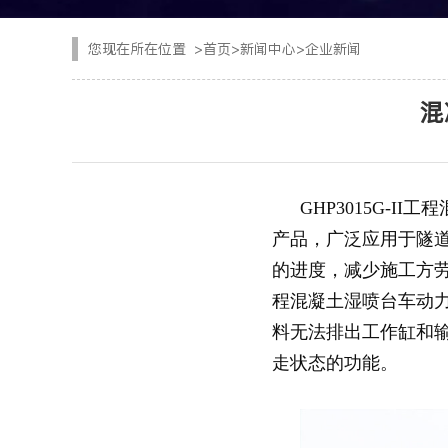
CYTJ76矿用掘进台
注浆设备
您现在所在位置
>
首页
>
新闻中心
>
企业新闻
PC/PS转子式混凝土
钢加工设备
混
GKF-60W矿用辅助
隧道清扫车
DWZ-100物料转运机
二衬台车
GHP3015G-
JSY-150矿用搅拌机
产品，广泛应用于隧
空气压缩机
的进度，减少施工方劳
SPB8湿式混凝土喷射
隧道风机
程混凝土湿喷台车动
料无法排出工作缸和
查看更多
走状态的功能。