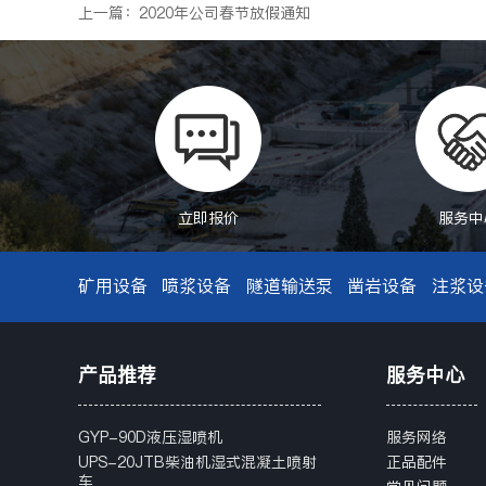
上一篇：2020年公司春节放假通知
立即报价
服务中
矿用设备
喷浆设备
隧道输送泵
凿岩设备
注浆设
产品推荐
服务中心
GYP-90D液压湿喷机
服务网络
UPS-20JTB柴油机湿式混凝土喷射
正品配件
车