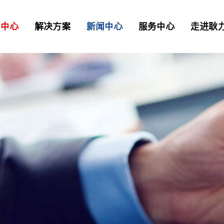
品中心
解决方案
新闻中心
服务中心
走进耿
二衬台车
正品配件
解决方案
资讯
> 常见问题
> 工业园区
> 我要报修
TB混凝土喷射车
凝土喷射车
土喷射机