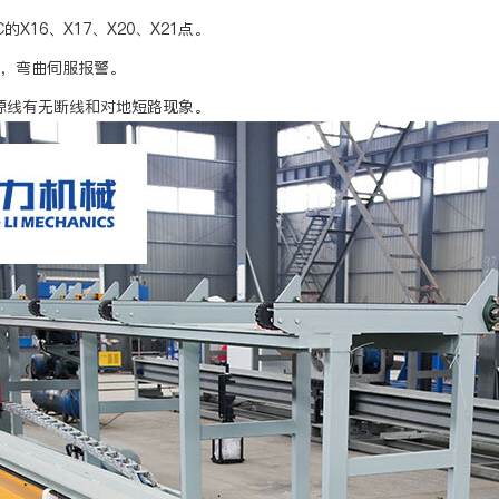
X16、X17、X20、X21点。
动，弯曲伺服报警。
源线有无断线和对地短路现象。