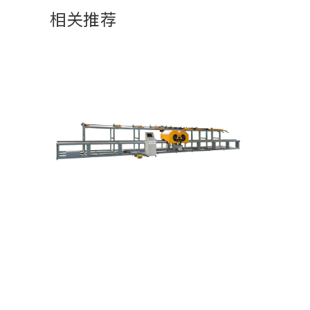
相关推荐
GYP-90D液压湿喷机
服务网络
UPS-20JTB柴油机湿式混凝土喷射
正品配件
车
常见问题
GYP-90C 液压湿喷机
客户培训
针梁式移动栈桥
维修保养
防水板挂布台车
我要报修
PZ-5D 干式混凝土喷射机
©
202
GL-G2L32数控弯曲中心