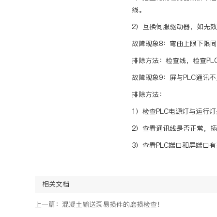
线。
2）互换伺服驱动器，如无
故障现象8：弯曲上限下限
排除方法：检查线，检查PLC的
故障现象9：屏与PLC通讯
排除方法：
1）检查PLC电源灯与运行
2）查看通讯线是否正常，
3）查看PLC端口和屏端口
相关文档
上一篇：混凝土输送泵易损件的磨损检查！
产品推荐
服务中心