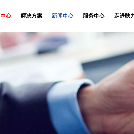
品中心
解决方案
新闻中心
服务中心
走进耿
二衬台车
正品配件
解决方案
资讯
> 常见问题
> 工业园区
> 我要报修
TB混凝土喷射车
凝土喷射车
土喷射机