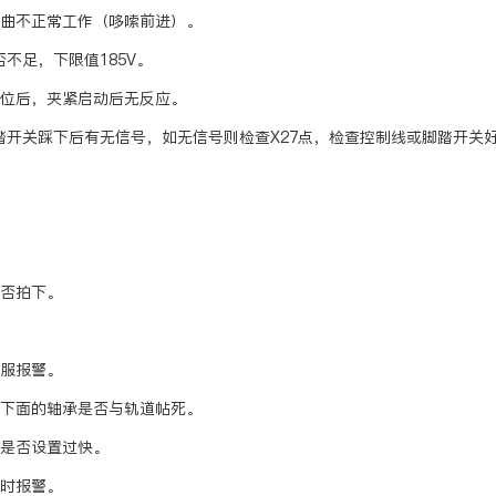
弯曲不正常工作（哆嗦前进）。
不足，下限值185V。
到位后，夹紧启动后无反应。
踏开关踩下后有无信号，如无信号则检查X27点，检查控制线或脚踏开关
是否拍下。
伺服报警。
体下面的轴承是否与轨道帖死。
度是否设置过快。
同时报警。