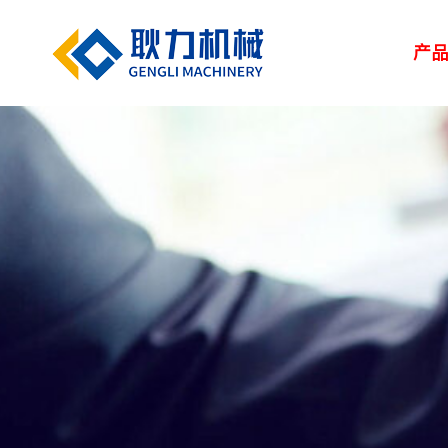
产
解决方案
新闻中心
服务中心
走进耿力
产品设备
湿喷台车
凿岩台车
矿用设备
> 路桥
> 企业新闻
> 服务网络
> 荣誉资质
> 正品配件
> 耿力大事记
> 隧道
> 行业
> 地下管廊
> 专题报道
> 客户培训
> 联系我们
> 维修保养
> 人力资源
> 建筑
矿用设备
UPS-20J
湿喷设备
UPS-15JT矿用混
隧道输送泵
SPB9-T 湿式混凝
凿岩设备