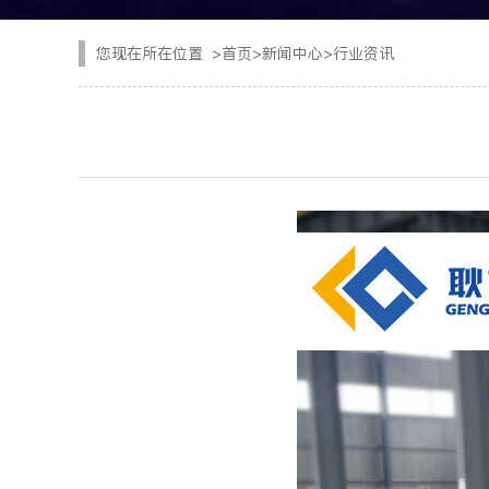
CYTJ76矿用掘进台
注浆设备
您现在所在位置
>
首页
>
新闻中心
>
行业资讯
PC/PS转子式混凝土
钢加工设备
GKF-60W矿用辅助
隧道清扫车
DWZ-100物料转运机
二衬台车
JSY-150矿用搅拌机
空气压缩机
SPB8湿式混凝土喷射
隧道风机
查看更多