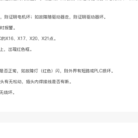
效，则证明电机坏；如故障随驱动器走，则证明驱动器坏。
同时报警。
X16、X17、X20、X21点。
不上，出现红色框。
灯是否正常，如故障灯（红色）闪，则外界有短路或PLC损坏。
插头有无松动，插头内焊接线是否有断。
有无烧坏。
耿力总部