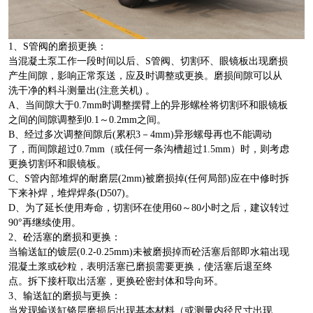
1、S管阀的磨损更换：
当混凝土泵工作一段时间以后、S管阀、切割环、眼镜板出现磨损
产生间隙，影响正常泵送，应及时调整或更换。磨损间隙可以从
洗干净的料斗测量出(注意关机) 。
A、当间隙大于0.7mm时调整摆臂上的异形螺栓将切割环和眼镜板
之间的间隙调整到0.1～0.2mm之间。
B、经过多次调整间隙后(累积3－4mm)异形螺母再也不能调动
了，而间隙超过0.7mm（或任何一条沟槽超过1.5mm）时，则考虑
更换切割环和眼镜板。
C、S管内部堆焊的耐磨层(2mm)被磨损掉(任何局部)应在中修时拆
下来补焊，堆焊焊条(D507)。
D、为了延长使用寿命，切割环在使用60～80小时之后，建议转过
90°再继续使用。
2、砼活塞的磨损和更换：
当输送缸的镀层(0.2-0.25mm)未被磨损掉而砼活塞后部即水箱出现
混凝土浆或砂粒，表明活塞已磨损需要更换，使活塞后退至终
点。拆下接杆取出活塞，更换砼密封体和导向环。
3、输送缸的磨损与更换：
当发现输送缸铬层磨损后出现基本材料（或测量内径尺寸出现