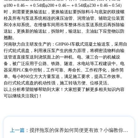
φ180＋0.46～＋0.54或φ200＋0.46～＋0.54或φ230＋0.46～0.54）
时，则需要更换输送缸，更换输送缸要拆除料斗与底架的联接螺
栓及所有与泵送系统相连的液压油管、润滑油管、辅助定位装置
和冷水却系统。在维修车间用吊车整体吊出泵送系统后再拆除输
送缸，更换新的输送缸，拆除时，输送缸、主油缸下应垫物以防
翘翻。
河南耿力自主研发生产的：GHP60-Ⅰ车载式混凝土输送泵，采用自
行式轮式底盘，利用液压泵产生的推力原理，将稠密流物料由输
送管道直接泵送到浇筑面上的一种机、电、液三合一的机械设
备，被广泛应用于公路、铁路、隧道、水电站等工程建设中。电
器采用PLC集中控制，工作可靠、寿命长、工作程序化，操作简
单。每小时60立方大方量泵送，满足施工要求，提高工作效率。
自行式轮式底盘的机动性强，施工转场方便、位移灵活。
以上分析希望能够帮助到大家！大家想要了解更多相关知识内容
可以继续关注我们！
上一篇：
搅拌拖泵的保养如何简便更有效？小编教你个小窍门！