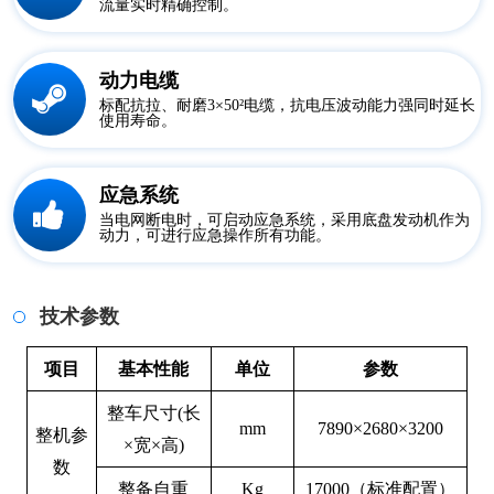
流量实时精确控制。
动力电缆
标配抗拉、耐磨3×50²电缆，抗电压波动能力强同时延长
使用寿命。
应急系统
当电网断电时，可启动应急系统，采用底盘发动机作为
动力，可进行应急操作所有功能。
技术参数
项目
基本性能
单位
参数
整车尺寸(长
mm
7890
×2
680
×3
2
00
整机参
×宽×高)
数
整备自重
K
g
1
7
000
（标准配置）