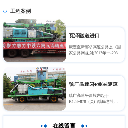
工程案例
瓦泽隧道进口
康定至新都桥高速公路是《国
家公路网规划(2013年一-2030
年)》中康定到叶城联络线
(G4218线)的重要组成路段，
也是四川省规划的“十八射九
纵九横”高速公路网中对外放
射线。项目位于甘孜藏族自治
镇广高速5标金宝隧道
州康定市，路线总体呈东西走
向，起自康定榆林,顺接在建
镇广高速平昌境内起于
的雅叶高速康定过境段,止于
K123+870（灵山镇民意社
新都桥镇东俄洛三村。路线全
区），止于K172+300（涵水
长78.519公里,扣除与国道
镇花桥社区），经元山镇、云
G318线合建的折多山隧道折算
台镇、江口街道、金宝街道、
在线留言
里程后,实际建设里程73.006公
白衣镇，全长48.43公里，共