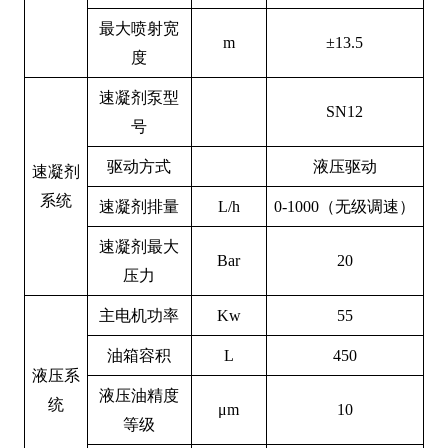
最大喷射宽
m
±1
3.5
度
速凝剂泵型
SN
12
号
驱动方式
液压驱动
速凝剂
系统
速凝剂排量
L/h
0-1000（无级调速）
速凝剂最大
B
ar
20
压力
主电机功率
Kw
55
油箱容积
L
450
液压系
液压油精度
统
μm
10
等级