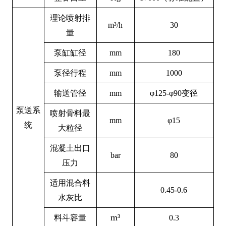
理论喷射排
m³/h
30
量
泵缸缸径
mm
1
80
泵径行程
mm
1000
输送管径
mm
φ125-φ90变径
泵送系
喷射骨料最
mm
φ15
统
大粒径
混凝土出口
bar
80
压力
适用混合料
0.45-0.6
水灰比
m³
料斗容量
0.3