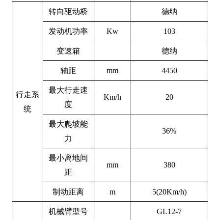
转向驱动桥
德纳
发动机功率
K
w
103
变速箱
德纳
轴距
mm
4450
最大行走速
行走系
K
m/h
20
度
统
最大爬坡能
36
%
力
最小离地间
mm
380
距
制动距离
m
5
(
20
Km/h)
机械臂型号
G
L12-7