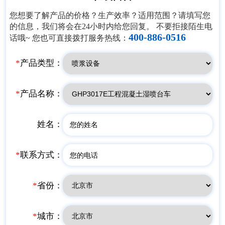
里。全线设置二台子、塘泥
计4个标段。其中桥梁总长
您想要了解产品的价格？生产效率？适用范围？请填写您
坝、瓦泽、新都桥(枢纽)4处互
11374米/26座，占路线长度的
的信息，我们将会在24小时内给您回复。 不要拒接陌生电
通式立交。主线采用双向四车
23.47%；隧道全长22260米/11
400-886-0516
道高速公路标准建设,设计速
话哦~ 您也可直接拨打服务热线：
座，占路线长度的45.96%，桥
度80公里/小时,核定项目概算
隧长度所占路线长度的比例为
总金额170.27亿元。
69.43%，共设置互通5处：灵
*
产品类型：
山互通、云台互通、江口枢
纽、平昌（金宝）互通、白衣
互通，服务区1处（灵山服务
*
产品名称：
区）。镇广高速平昌境内投资
约110亿元，其中云台通江河
特大桥和灵山隧道均为全线的
姓名：
控制性工程。
*
联系方式：
*
省份：
*
城市：