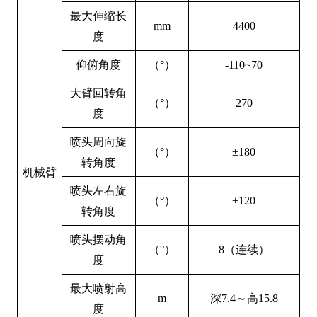
最大伸缩长
mm
4
4
00
度
仰俯角度
（°）
-110~
7
0
大臂回转角
（°）
270
度
喷头周向旋
（°）
±180
转角度
机械臂
喷头左右旋
（°）
±120
转角度
喷头摆动角
（°）
8（连续）
度
最大喷射高
m
深
7.
4
～高
15.
8
度