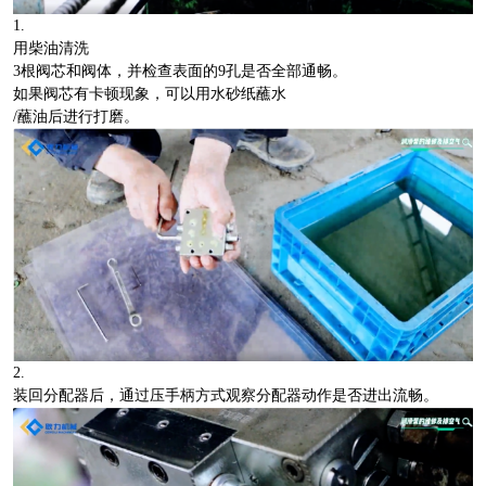
1.
用柴油清洗
3根阀芯和阀体，并检查表面的9孔是否全部通畅。
如果阀芯有卡顿现象，可以用水砂纸蘸水
/蘸油后进行打磨。
2.
装回分配器后，通过压手柄方式观察分配器动作是否进出流畅。