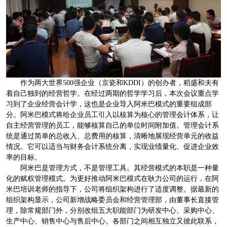
作为两大世界500强企业（京瓷和KDDI）的创办者，稻盛和夫有
着自己独到的经营哲学。在经过两期的哲学学习后，本次会议重点学
习到了企业经营会计学，这也是企业导入阿米巴模式的重要组成部
分。阿米巴模式将给企业员工引入以核算为核心的管理会计体系，让
自主经营管理的员工，能够核算自己的单位时间附加值。管理会计系
统是通过简单的总收入、总费用的核算，清晰地展现经营单元的收益
情况。它可以适当与财务会计系统分离，实现业绩量化、促进企业效
率的目标。
阿米巴是管理方式，不是管理工具。其经营模式的本职是一种量
化的赋权管理模式。为更好推动阿米巴模式在耿力公司的运行，在阿
米巴培训老师的指导下，公司将组织架构进行了适度调整。据最新的
组织架构显示，公司新增战略委员会和经营管理部，由董事长直接管
理，除常规部门外，分别改组五大职能部门为研发中心、采购中心、
生产中心、销售中心与售后中心。各部门之间相互独立又彼此联系，