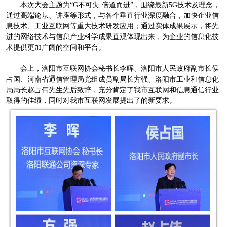
本次大会主题为“G不可失·倍道而进”，围绕最新5G技术及理念，
通过高端论坛、讲座等形式，与各个垂直行业深度融合，加快企业信
息技术、工业互联网等重大技术研发应用；通过实体成果展示，将先
进的网络技术与信息产业科学成果直观体现出来，为企业的信息化技
术提供更加广阔的空间和平台。
会上，洛阳市互联网协会秘书长李晖、洛阳市人民政府副市长侯
占国、河南省通信管理局党组成员副局长方强、洛阳市工业和信息化
局局长赵占伟先生先后致辞，充分肯定了我市互联网和信息通信行业
取得的佳绩，同时对我市互联网发展提出了的新要求。