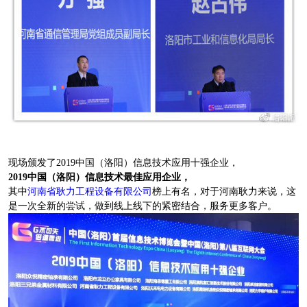
现场颁发了2019中国（洛阳）信息技术应用十强企业，
2019中国（洛阳）信息技术最佳应用企业，
其中
河南省耿力工程设备有限公司
榜上有名，对于河南耿力来说，这
是一次全新的尝试，做到线上线下的紧密结合，服务更多客户。