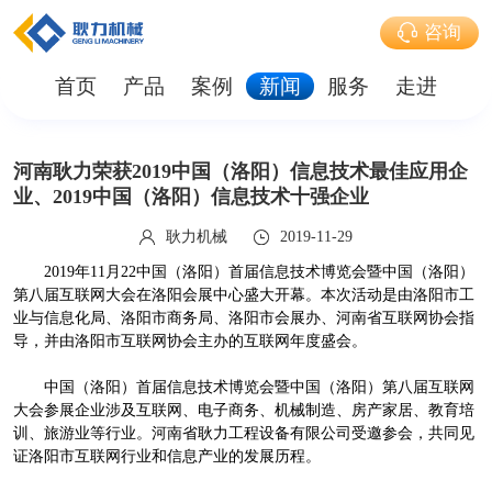
咨询
首页
产品
案例
新闻
服务
走进
河南耿力荣获2019中国（洛阳）信息技术最佳应用企
业、2019中国（洛阳）信息技术十强企业
耿力机械
2019-11-29
2019年11月22中国（洛阳）首届信息技术博览会暨中国（洛阳）
第八届互联网大会在洛阳会展中心盛大开幕。本次活动是由洛阳市工
业与信息化局、洛阳市商务局、洛阳市会展办、河南省互联网协会指
导，并由洛阳市互联网协会主办的互联网年度盛会。
中国（洛阳）首届信息技术博览会暨中国（洛阳）第八届互联网
大会参展企业涉及互联网、电子商务、机械制造、房产家居、教育培
训、旅游业等行业。河南省耿力工程设备有限公司受邀参会，共同见
证洛阳市互联网行业和信息产业的发展历程。