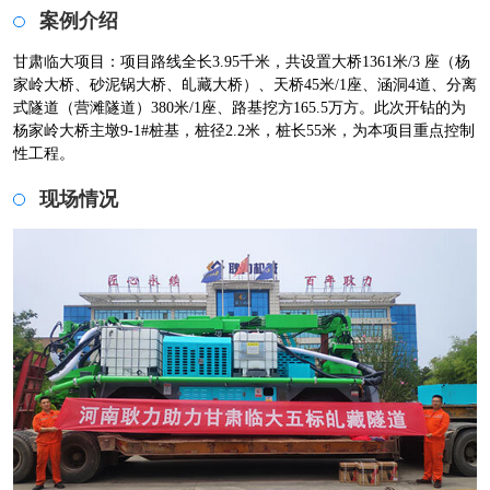
案例介绍
甘肃临大项目：项目路线全长3.95千米，共设置大桥1361米/3 座（杨
家岭大桥、砂泥锅大桥、癿藏大桥）、天桥45米/1座、涵洞4道、分离
式隧道（营滩隧道）380米/1座、路基挖方165.5万方。此次开钻的为
杨家岭大桥主墩9-1#桩基，桩径2.2米，桩长55米，为本项目重点控制
性工程。
现场情况