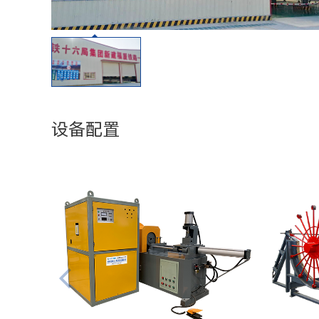
CYTJ76矿用掘进台
注浆设备
PC/PS转子式混凝土
钢加工设备
GKF-60W矿用辅助
隧道清扫车
DWZ-100物料转运机
设备配置
二衬台车
JSY-150矿用搅拌机
空气压缩机
SPB8湿式混凝土喷射
隧道风机
查看更多