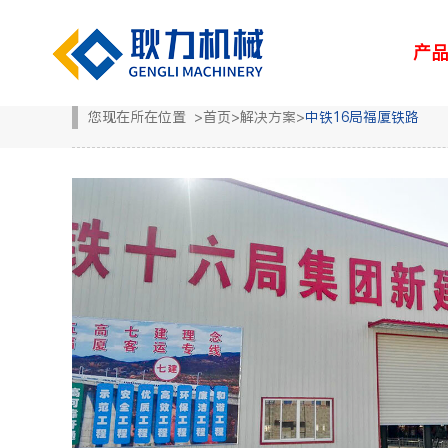
产
您现在所在位置
>
首页
>
解决方案
>
中铁16局福厦铁路
解决方案
新闻中心
服务中心
走进耿力
产品设备
湿喷台车
凿岩台车
矿用设备
> 路桥
> 企业新闻
> 服务网络
> 荣誉资质
> 正品配件
> 耿力大事记
> 隧道
> 行业
> 地下管廊
> 专题报道
> 客户培训
> 联系我们
> 维修保养
> 人力资源
> 建筑
矿用设备
UPS-20J
湿喷设备
UPS-15JT矿用混
隧道输送泵
SPB9-T 湿式混凝
凿岩设备