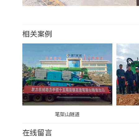
相关案例
笔架山隧道
在线留言