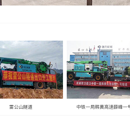
雷公山隧道
中铁一局韩黄高速薛峰一