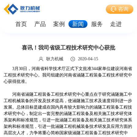
咨询
首页
产品
案例
新闻
服务
走进
喜讯！我司省级工程技术研究中心获批
耿力机械
2020-04-15
3月30日，河南省科学技术厅正式下文批准344家单位建设河南省
工程技术研究中心。我司组建的河南省涵隧工程装备工程技术研究中
心获得批准。
河南省涵隧工程装备工程技术研究中心重点在于研究涵隧施工中
工程机械装备的开发及技术提高，使涵隧施工技术及速度得到进一步
发展。总体目标是建成在国内具有较大影响力的涵隧工程装备工程技
术研究中心，制定出一套完整的涵隧工程装备及相关施工技术研究体
系架构和标准规范，引进一批涵隧工程装备及相关施工技术研究体系
架构和标准规范，引进一批涵隧工程机械装备技术研发及应用方面的
高层次人才，力争将重心简称国家级涵隧工程装备工程技术研究中