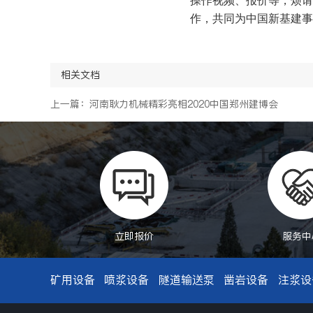
操作视频、报价等，烦请留
作，共同为中国新基建事
相关文档
上一篇：河南耿力机械精彩亮相2020中国郑州建博会
立即报价
服务中
矿用设备
喷浆设备
隧道输送泵
凿岩设备
注浆设