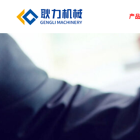
产
解决方案
新闻中心
服务中心
走进耿力
产品设备
湿喷台车
凿岩台车
矿用设备
> 路桥
> 企业新闻
> 服务网络
> 荣誉资质
> 正品配件
> 耿力大事记
> 隧道
> 行业
> 地下管廊
> 专题报道
> 客户培训
> 联系我们
> 维修保养
> 人力资源
> 建筑
矿用设备
UPS-20J
湿喷设备
UPS-15JT矿用混
隧道输送泵
SPB9-T 湿式混凝
凿岩设备