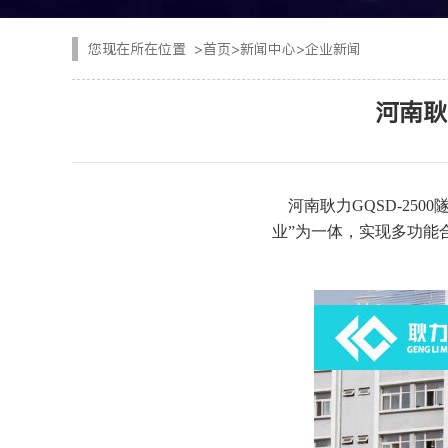
CYTJ76矿用掘进台
注浆设备
您现在所在位置
>
首页
>
新闻中心
>
企业新闻
PC/PS转子式混凝土
钢加工设备
河南耿
GKF-60W矿用辅助
隧道清扫车
DWZ-100物料转运机
二衬台车
河南耿力GQSD-25
JSY-150矿用搅拌机
业”为一体，实现多功能
空气压缩机
SPB8湿式混凝土喷射
隧道风机
查看更多