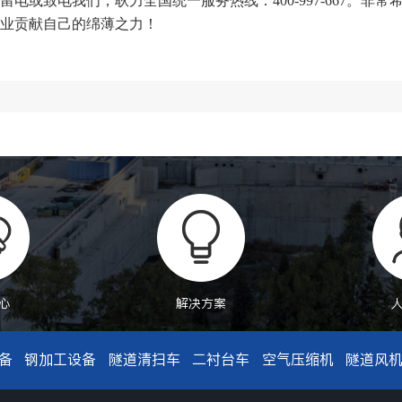
电或致电我们，耿力全国统一服务热线：400-997-667。非
业贡献自己的绵薄之力！
心
解决方案
备
钢加工设备
隧道清扫车
二衬台车
空气压缩机
隧道风