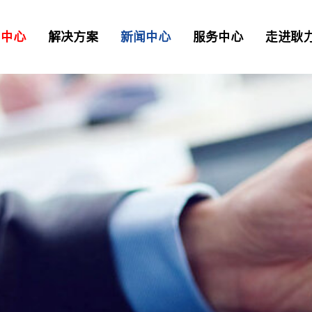
品中心
解决方案
新闻中心
服务中心
走进耿
二衬台车
正品配件
解决方案
资讯
> 常见问题
> 工业园区
> 我要报修
TB混凝土喷射车
凝土喷射车
土喷射机