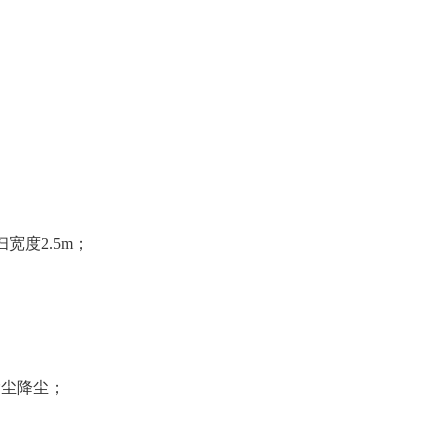
度2.5m；
除尘降尘；