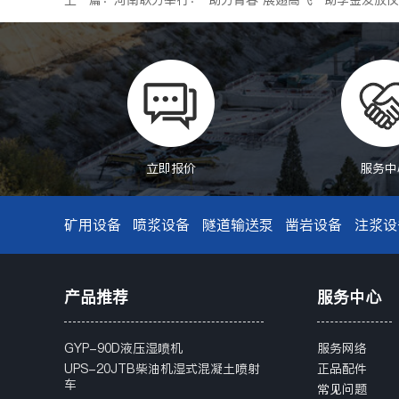
上一篇：河南耿力举行：“助力青春 展翅高飞” 助学金发放
立即报价
服务中
矿用设备
喷浆设备
隧道输送泵
凿岩设备
注浆设
产品推荐
服务中心
GYP-90D液压湿喷机
服务网络
UPS-20JTB柴油机湿式混凝土喷射
正品配件
车
常见问题