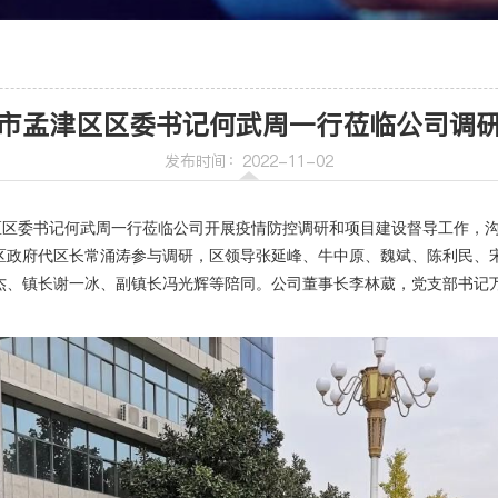
车
喷射机
市孟津区区委书记何武周一行莅临公司调
喷射机械手
发布时间：2022-11-02
区区委书记何武周一行莅临公司开展疫情防控调研和项目建设督导工作，
区政府代区长常涌涛参与调研，区领导张延峰、牛中原、魏斌、陈利民、
杰、镇长谢一冰、副镇长冯光辉等陪同。公司董事长李林葳，党支部书记
机