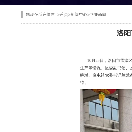
CYTJ76矿用掘进台
注浆设备
您现在所在位置
>
首页
>
新闻中心
>
企业新闻
PC/PS转子式混凝土
钢加工设备
洛阳
GKF-60W矿用辅助
隧道清扫车
DWZ-100物料转运机
二衬台车
10月25日，洛阳市孟津
JSY-150矿用搅拌机
生产等情况。区委副书记、
空气压缩机
晓斌、麻屯镇党委书记兰武
SPB8湿式混凝土喷射
待。
隧道风机
查看更多