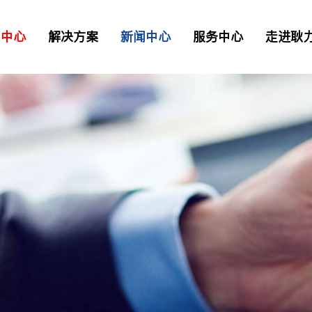
品中心
解决方案
新闻中心
服务中心
走进耿
二衬台车
正品配件
解决方案
资讯
> 常见问题
> 工业园区
> 我要报修
TB混凝土喷射车
凝土喷射车
土喷射机