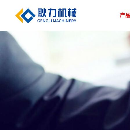
产
解决方案
新闻中心
服务中心
走进耿力
产品设备
湿喷台车
凿岩台车
矿用设备
> 路桥
> 企业新闻
> 服务网络
> 荣誉资质
> 正品配件
> 耿力大事记
> 隧道
> 行业
> 地下管廊
> 专题报道
> 客户培训
> 联系我们
> 维修保养
> 人力资源
> 建筑
矿用设备
UPS-20J
湿喷设备
UPS-15JT矿用混
隧道输送泵
SPB9-T 湿式混凝
凿岩设备