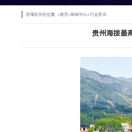
CYTJ76矿用掘进台
注浆设备
您现在所在位置
>
首页
>
新闻中心
>
行业资讯
PC/PS转子式混凝土
钢加工设备
贵州海拔最
GKF-60W矿用辅助
隧道清扫车
DWZ-100物料转运机
二衬台车
JSY-150矿用搅拌机
空气压缩机
SPB8湿式混凝土喷射
隧道风机
查看更多