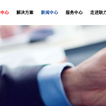
品中心
解决方案
新闻中心
服务中心
走进耿
二衬台车
正品配件
解决方案
资讯
> 常见问题
> 工业园区
> 我要报修
TB混凝土喷射车
凝土喷射车
土喷射机