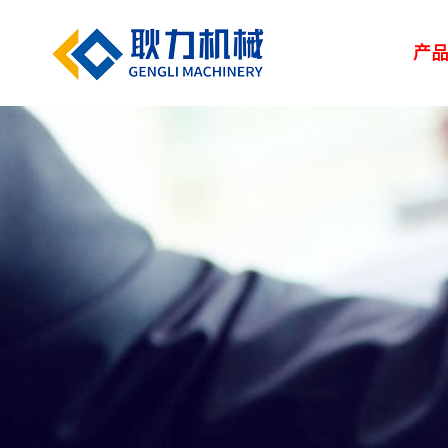
产
解决方案
新闻中心
服务中心
走进耿力
产品设备
湿喷台车
凿岩台车
矿用设备
> 路桥
> 企业新闻
> 服务网络
> 荣誉资质
> 正品配件
> 耿力大事记
> 隧道
> 行业
> 地下管廊
> 专题报道
> 客户培训
> 联系我们
> 维修保养
> 人力资源
> 建筑
矿用设备
UPS-20J
湿喷设备
UPS-15JT矿用混
隧道输送泵
SPB9-T 湿式混凝
凿岩设备