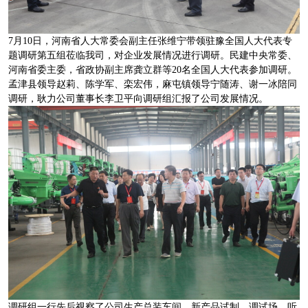
7月10日，河南省人大常委会副主任张维宁带领驻豫全国人大代表专
题调研第五组莅临我司，对企业发展情况进行调研。民建中央常委、
河南省委主委，省政协副主席龚立群等20名全国人大代表参加调研。
孟津县领导赵莉、陈学军、栾宏伟，麻屯镇领导宁随涛、谢一冰陪同
调研，耿力公司董事长李卫平向调研组汇报了公司发展情况。
调研组一行先后视察了公司生产总装车间、新产品试制、调试场，听