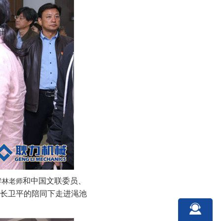
和中国文联委员、
祥林老师
长卫平的陪同下走进渑池