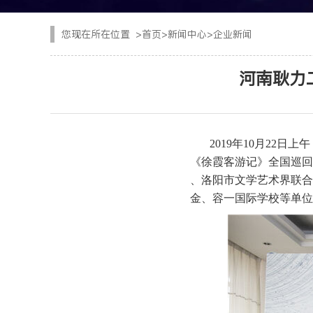
CYTJ76矿用掘进台
注浆设备
您现在所在位置
>
首页
>
新闻中心
>
企业新闻
PC/PS转子式混凝土
钢加工设备
河南耿力
GKF-60W矿用辅助
隧道清扫车
DWZ-100物料转运机
二衬台车
2019年10月22
JSY-150矿用搅拌机
《徐霞客游记》全国巡回
空气压缩机
、洛阳市文学艺术界联合
SPB8湿式混凝土喷射
金、容一国际学校等单位
隧道风机
查看更多