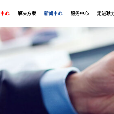
品中心
解决方案
新闻中心
服务中心
走进耿
二衬台车
正品配件
解决方案
资讯
> 常见问题
> 工业园区
> 我要报修
TB混凝土喷射车
凝土喷射车
土喷射机