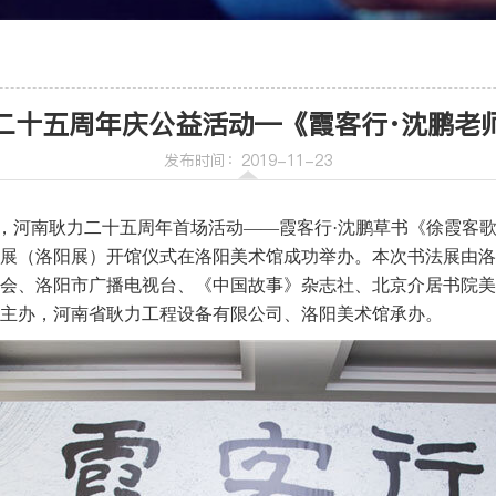
车
喷射机
二十五周年庆公益活动—《霞客行·沈鹏老
喷射机械手
发布时间：2019-11-23
日上午，河南耿力二十五周年首场活动——霞客行·沈鹏草书《徐霞
展（洛阳展）开馆仪式在洛阳美术馆成功举办。本次书法展由洛
会、洛阳市广播电视台、《中国故事》杂志社、北京介居书院美
机
主办，河南省耿力工程设备有限公司、洛阳美术馆承办。