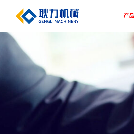
产
解决方案
新闻中心
服务中心
走进耿力
产品设备
湿喷台车
凿岩台车
矿用设备
> 路桥
> 企业新闻
> 服务网络
> 荣誉资质
> 正品配件
> 耿力大事记
> 隧道
> 行业
> 地下管廊
> 专题报道
> 客户培训
> 联系我们
> 维修保养
> 人力资源
> 建筑
矿用设备
UPS-20J
湿喷设备
UPS-15JT矿用混
隧道输送泵
SPB9-T 湿式混凝
凿岩设备