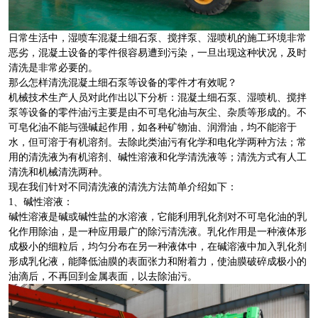
日常生活中，湿喷车混凝土细石泵、搅拌泵、湿喷机的施工环境非常
恶劣，混凝土设备的零件很容易遭到污染，一旦出现这种状况，及时
清洗是非常必要的。
那么怎样清洗混凝土细石泵等设备的零件才有效呢？
机械技术生产人员对此作出以下分析：混凝土细石泵、湿喷机、搅拌
泵等设备的零件油污主要是由不可皂化油与灰尘、杂质等形成的。不
可皂化油不能与强碱起作用，如各种矿物油、润滑油，均不能溶于
水，但可溶于有机溶剂。去除此类油污有化学和电化学两种方法；常
用的清洗液为有机溶剂、碱性溶液和化学清洗液等；清洗方式有人工
清洗和机械清洗两种。
现在我们针对不同清洗液的清洗方法简单介绍如下：
1、碱性溶液：
碱性溶液是碱或碱性盐的水溶液，它能利用乳化剂对不可皂化油的乳
化作用除油，是一种应用最广的除污清洗液。乳化作用是一种液体形
成极小的细粒后，均匀分布在另一种液体中，在碱溶液中加入乳化剂
形成乳化液，能降低油膜的表面张力和附着力，使油膜破碎成极小的
油滴后，不再回到金属表面，以去除油污。