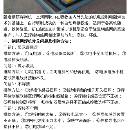
隧道钢筋焊网机，是河南耿力在吸收国内外先进的机电控制电阻焊技
术的基础上，自行研制成功的一种自动焊接设备。适用于各高铁隧
道、铁路隧道、矿山隧道支护领域，该机型适合于隧道钢筋网的高速
生产，与人工焊接钢筋网相比更加节能、高效、环保。
一、钢筋网焊机常见问题及排除方法：
问题1：显示屏黑屏
排除方法： ①无电源； ②电源保险烧断； ③供电小变压器损坏； ④
电源插头脱落。
问题2：显示混乱
排除方法： ①程序跑飞，关闭电源约30秒再供电； ②电源电压不稳
定或供电线路接触不良。
问题3：不焊接
排除方法： ①焊接传感器损坏； ②控制焊接的钮子开关损坏； ③焊
网控制柜联接至焊网机的控制线断路； ④焊接传感器位置不正确；
⑤焊接控制器损坏； ⑥控制器属性选择不正确或控数选择不正确。
问题4：焊接不牢固
排除方法： ①焊接时间太短； ②焊接电流太小； ③焊网传感器位置
不正确； ④焊网机焊接压力太小； ⑤铁丝表面脏； ⑥焊接导电回路
接触不良； ⑦供电功率不足。