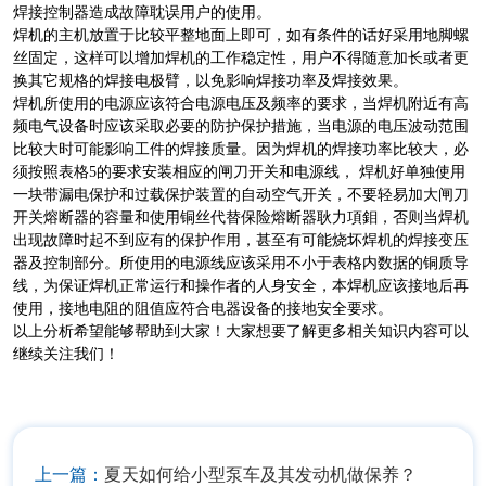
焊接控制器造成故障耽误用户的使用。
焊机的主机放置于比较平整地面上即可，如有条件的话好采用地脚螺
丝固定，这样可以增加焊机的工作稳定性，用户不得随意加长或者更
换其它规格的焊接电极臂，以免影响焊接功率及焊接效果。
焊机所使用的电源应该符合电源电压及频率的要求，当焊机附近有高
频电气设备时应该采取必要的防护保护措施，当电源的电压波动范围
比较大时可能影响工件的焊接质量。因为焊机的焊接功率比较大，必
须按照表格5的要求安装相应的闸刀开关和电源线， 焊机好单独使用
一块带漏电保护和过载保护装置的自动空气开关，不要轻易加大闸刀
开关熔断器的容量和使用铜丝代替保险熔断器耿力項鉬，否则当焊机
出现故障时起不到应有的保护作用，甚至有可能烧坏焊机的焊接变压
器及控制部分。所使用的电源线应该采用不小于表格内数据的铜质导
线，为保证焊机正常运行和操作者的人身安全，本焊机应该接地后再
使用，接地电阻的阻值应符合电器设备的接地安全要求。
以上分析希望能够帮助到大家！大家想要了解更多相关知识内容可以
继续关注我们！
上一篇：
夏天如何给小型泵车及其发动机做保养？