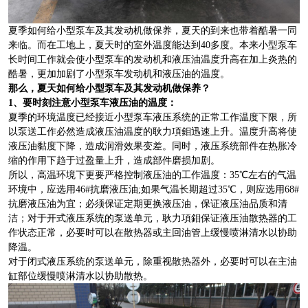
夏季如何给小型泵车及其发动机做保养，夏天的到来也带着酷暑一同
来临。而在工地上，夏天时的室外温度能达到40多度。本来小型泵车
长时间工作就会使小型泵车的发动机和液压油温度升高在加上炎热的
酷暑，更加加剧了小型泵车发动机和液压油的温度。
那么，夏天如何给小型泵车及其发动机做保养？
1、要时刻注意小型泵车液压油的温度：
夏季的环境温度已经接近小型泵车液压系统的正常工作温度下限，所
以泵送工作必然造成液压油温度的耿力項鉬迅速上升。温度升高将使
液压油黏度下降，造成润滑效果变差。同时，液压系统部件在热胀冷
缩的作用下趋于过盈量上升，造成部件磨损加剧。
所以，高温环境下更要严格控制液压油的工作温度：35℃左右的气温
环境中，应选用46#抗磨液压油;如果气温长期超过35℃，则应选用68#
抗磨液压油为宜；必须保证定期更换液压油，保证液压油品质和清
洁；对于开式液压系统的泵送单元，耿力項鉬保证液压油散热器的工
作状态正常，必要时可以在散热器或主回油管上缓慢喷淋清水以协助
降温。
对于闭式液压系统的泵送单元，除重视散热器外，必要时可以在主油
缸部位缓慢喷淋清水以协助散热。