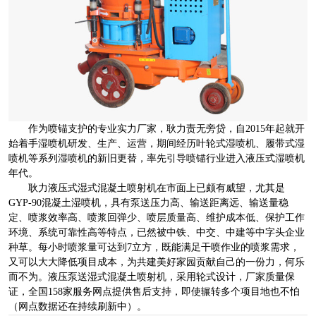
作为喷锚支护的专业实力厂家，耿力责无旁贷，自2015年起就开
始着手湿喷机研发、生产、运营，期间经历叶轮式湿喷机、履带式湿
喷机等系列湿喷机的新旧更替，率先引导喷锚行业进入液压式湿喷机
年代。
耿力液压式湿式混凝土喷射机在市面上已颇有威望，尤其是
GYP-90混凝土湿喷机，具有泵送压力高、输送距离远、输送量稳
定、喷浆效率高、喷浆回弹少、喷层质量高、维护成本低、保护工作
环境、系统可靠性高等特点，已然被中铁、中交、中建等中字头企业
种草。每小时喷浆量可达到7立方，既能满足干喷作业的喷浆需求，
又可以大大降低项目成本，为共建美好家园贡献自己的一份力，何乐
而不为。液压泵送湿式混凝土喷射机，采用轮式设计，厂家质量保
证，全国158家服务网点提供售后支持，即使辗转多个项目地也不怕
（网点数据还在持续刷新中）。