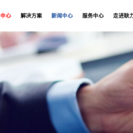
品中心
解决方案
新闻中心
服务中心
走进耿
二衬台车
正品配件
解决方案
资讯
> 常见问题
> 工业园区
> 我要报修
TB混凝土喷射车
凝土喷射车
土喷射机