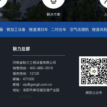
心
解决方案
备
钢加工设备
隧道清扫车
二衬台车
空气压缩机
隧道风
耿力总部
河南省耿力工程设备有限公司
销售热线：400-886-0516
服务热线：12129
邮编：471000
邮箱：vip@gengli.com.cn
地址：洛阳市麻屯镇空港产业园
微信公众号
全球站点