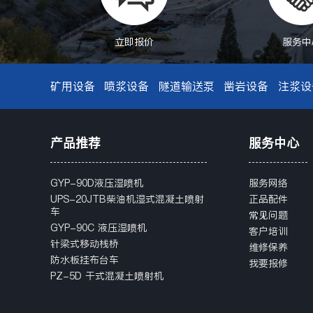
立即报价
服务中
矿用设备
喷浆设备
隧道输送泵
凿岩设备
注浆设
产品推荐
服务中心
GYP-90D液压湿喷机
服务网络
UPS-20JTB柴油机湿式混凝土喷射
正品配件
车
常见问题
GYP-90C 液压湿喷机
客户培训
针梁式移动栈桥
维修保养
防水板挂布台车
我要报修
PZ-5D 干式混凝土喷射机