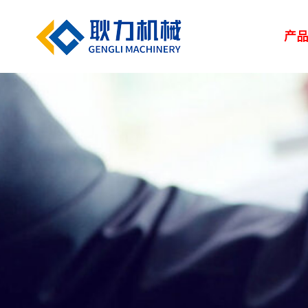
产
解决方案
新闻中心
服务中心
走进耿力
产品设备
湿喷台车
凿岩台车
矿用设备
> 路桥
> 企业新闻
> 服务网络
> 荣誉资质
> 正品配件
> 耿力大事记
> 隧道
> 行业
> 地下管廊
> 专题报道
> 客户培训
> 联系我们
> 维修保养
> 人力资源
> 建筑
矿用设备
UPS-20J
湿喷设备
UPS-15JT矿用混
隧道输送泵
SPB9-T 湿式混凝
凿岩设备