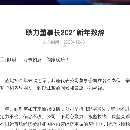
车
喷射机
耿力董事长2021新年致辞
喷射机械手
发布时间：2020-12-31
工作顺利，万事如意，阖家欢乐！
。值此2021年来临之际，我谨代表公司董事会向在各个岗位上
机
客户和各界朋友，致以诚挚的问候和最衷心的祝福。
凡的一年。面对突如其来新冠疫情，公司坚持“稳”字当先，稳中求
定力不变、信念不改。公司上下凝心聚力，披坚执锐，攻坚克难
在国际市场经济萎靡和国内内需经济重振的契机中，经营业绩稳