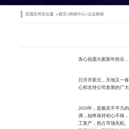
CYTJ76矿用掘进台
注浆设备
您现在所在位置
>
首页
>
新闻中心
>
企业新闻
PC/PS转子式混凝土
钢加工设备
GKF-60W矿用辅助
隧道清扫车
DWZ-100物料转运机
二衬台车
衷心祝愿大家新年快乐，
JSY-150矿用搅拌机
空气压缩机
日月开新元，天地又一春
SPB8湿式混凝土喷射
隧道风机
心和支持公司发展的广大
查看更多
2020年，是极其不平
调，始终保持初心不移，
工复产，抢占市场先机。