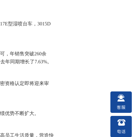
E型湿喷台车，3015D
可，年销售突破260余
去年同期增长了7.63%。
保密资格认定即将迎来审
客服
成绩优势不断扩大。
电话
提高员工生活质量，营造快