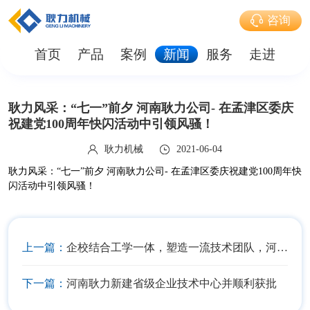
咨询
首页
产品
案例
新闻
服务
走进
耿力风采：“七一”前夕 河南耿力公司- 在孟津区委庆
祝建党100周年快闪活动中引领风骚！
耿力机械
2021-06-04
耿力风采：“七一”前夕 河南耿力公司- 在孟津区委庆祝建党100周年快
闪活动中引领风骚！
上一篇：
企校结合工学一体，塑造一流技术团队，河南耿力新型学徒制开班
下一篇：
河南耿力新建省级企业技术中心并顺利获批