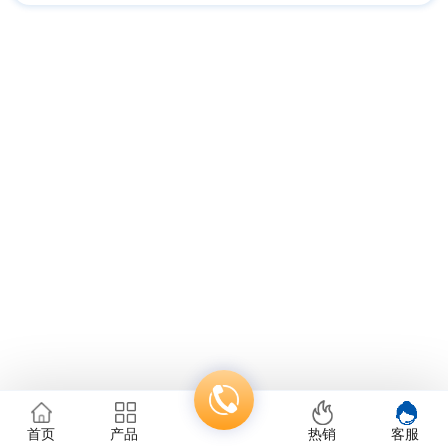
首页
产品
热销
客服