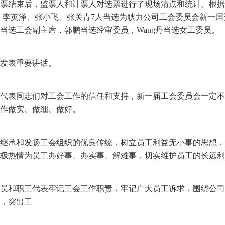
票结束后，监票人和计票人对选票进行了现场清点和统计。根据
鹏、李英泽、张小飞、张关青
7人当选为耿力公司工会委员会新一
当选工会副主席，郭鹏当选经审委员，
Wang
丹当选女工委员。
发表重要讲话。
代表同志们对工会工作的信任和支持，新一届工会委员会一定不
作做实、做细、做好。
继承和发扬工会组织的优良传统，树立员工利益无小事的思想，
极热情为员工办好事、办实事、解难事，切实维护员工的长远利
员和职工代表牢记工会工作职责，牢记广大员工诉求，围绕公司
，突出工