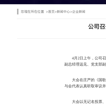
CYTJ76矿用掘进台
注浆设备
您现在所在位置
>
首页
>
新闻中心
>
企业新闻
PC/PS转子式混凝土
钢加工设备
公司召
GKF-60W矿用辅助
隧道清扫车
DWZ-100物料转运机
二衬台车
JSY-150矿用搅拌机
空气压缩机
4月2日上午，公司
副总经理远见、党支部副
SPB8湿式混凝土喷射
隧道风机
查看更多
大会在庄严的《国歌
与会代表认真听取审议并
大会以无记名投票、