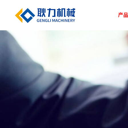
产
解决方案
新闻中心
服务中心
走进耿力
产品设备
湿喷台车
凿岩台车
矿用设备
> 路桥
> 企业新闻
> 服务网络
> 荣誉资质
> 正品配件
> 耿力大事记
> 隧道
> 行业
> 地下管廊
> 专题报道
> 客户培训
> 联系我们
> 维修保养
> 人力资源
> 建筑
矿用设备
UPS-20J
湿喷设备
UPS-15JT矿用混
隧道输送泵
SPB9-T 湿式混凝
凿岩设备