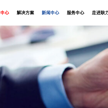
品中心
解决方案
新闻中心
服务中心
走进耿
二衬台车
正品配件
解决方案
资讯
> 常见问题
> 工业园区
> 我要报修
TB混凝土喷射车
凝土喷射车
土喷射机