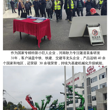
作为国家专精特新小巨人企业，河南耿力专注隧道装备研发
31年，客户涵盖中铁、铁建、交建等龙头企业，产品远销 40 余
个国家和地区，还荣获 30 余项荣誉，持续为基建机械化升级赋能。