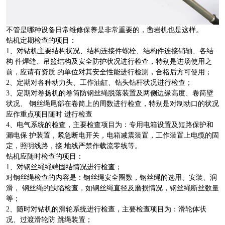
不管是哪种设备日常维修保养是非常重要的，凿岩机也是这样。
钻机定期检查的项目：
1、对钻机主要结构状况、结构连接件螺栓、结构件连接销轴、各结
构 件焊缝、吊篮结构及安全防护状况进行检查，特别是进场使用之
前，应请有资质 的单位对其安全性能进行检测，合格后方可使用；
2、定期对各种动力头、工作油缸、钻头钻杆状况进行检查；
3、定期对卷扬机的卷筒防钢丝绳脱落装置及两侧边缘高度、卷筒壁
状况、 钢丝绳尾部在卷筒上的周数进行检查，特别是对制动口的状况
应作重点项目随时 进行检查
4、电气系统的检查，主要检查项目为：专用电箱设置及短路保护和
漏电保 护装置，紧急断电开关，电箱减震装置，工作装置上电缆的固
定，照明线路，接 地线严禁作载流零线等。
钻机应随时检查的项目：
1、对钢丝绳绳端固结情况进行检查；
对钢丝绳检查的内容是：钢丝绳安全圈数，钢丝绳的选用、安装、润
滑， 钢丝绳的缺陷检查，如钢丝绳直径及磨损情况，钢丝绳断丝数量
等；
2、随时对钻机的滑轮系统进行检查，主要检查项目为：滑轮体状
况、过渡滑轮防 跳绳装置；