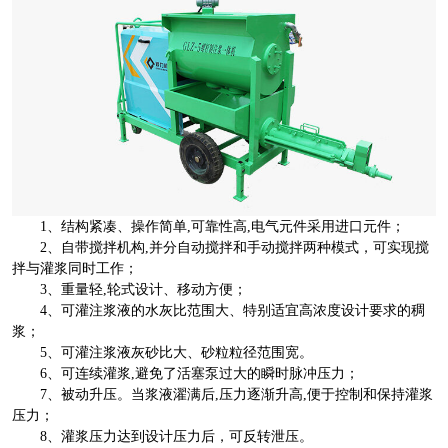
1、结构紧凑、操作简单,可靠性高,电气元件采用进口元件；
2、自带搅拌机构,并分自动搅拌和手动搅拌两种模式，可实现搅
拌与灌浆同时工作；
3、重量轻,轮式设计、移动方便；
4、可灌注浆液的水灰比范围大、特别适宜高浓度设计要求的稠
浆；
5、可灌注浆液灰砂比大、砂粒粒径范围宽。
6、可连续灌浆,避免了活塞泵过大的瞬时脉冲压力；
7、被动升压。当浆液濯满后,压力逐渐升高,便于控制和保持灌浆
压力；
8、灌浆压力达到设计压力后，可反转泄压。