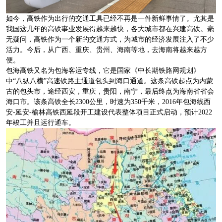
如今，高铁作为出行的交通工具已经不再是一件新鲜事情了。尤其是
我国这几年的高铁事业发展得越来越快，各大城市都在兴建高铁。毫
无疑问，高铁作为一个新的交通方式，为城市的经济发展注入了不少
活力。今后，从广西、重庆、贵州、海南等地，去海南将越来越方
便。
包海高铁又名为包海客运专线，它是国家《中长期铁路网规划》
中“八纵八横”高速铁路主通道包头到海口通道。这条高铁起点为内蒙
古的包头市，途经西安，重庆，贵阳，南宁，最后终点为海南省省会
海口市。该条高铁全长2300公里，时速为350千米，2016年包海线西
安-延安-榆林高铁西延段开工建设代表整体项目正式启动，预计2022
年竣工并且运行通车。