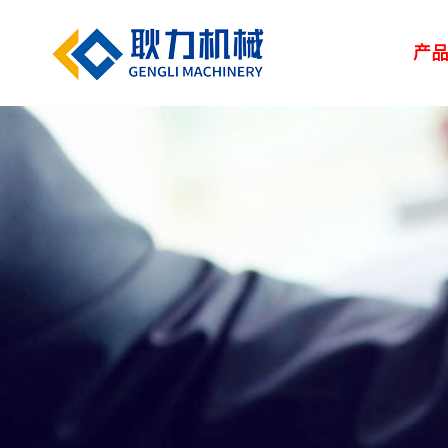
产
解决方案
新闻中心
服务中心
走进耿力
产品设备
湿喷台车
凿岩台车
矿用设备
> 路桥
> 企业新闻
> 服务网络
> 荣誉资质
> 正品配件
> 耿力大事记
> 隧道
> 行业
> 地下管廊
> 专题报道
> 客户培训
> 联系我们
> 维修保养
> 人力资源
> 建筑
矿用设备
UPS-20J
湿喷设备
UPS-15JT矿用混
隧道输送泵
SPB9-T 湿式混凝
凿岩设备