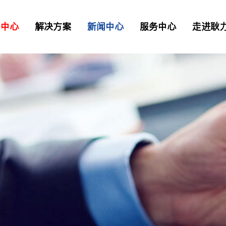
品中心
解决方案
新闻中心
服务中心
走进耿
二衬台车
正品配件
解决方案
资讯
> 常见问题
> 工业园区
> 我要报修
TB混凝土喷射车
凝土喷射车
土喷射机