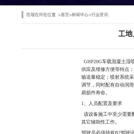
CYTJ76矿用掘进台
注浆设备
您现在所在位置
>
首页
>
新闻中心
>
行业资讯
PC/PS转子式混凝土
钢加工设备
工地
GKF-60W矿用辅助
隧道清扫车
DWZ-100物料转运机
二衬台车
GHP20G车载混凝土
JSY-150矿用搅拌机
供应及维修方便等特点；
空气压缩机
输送量稳定；喷射系统采
SPB8湿式混凝土喷射
调节，同时配有自动润滑
隧道风机
易损件寿命。
查看更多
1、
人员配置及要求
该设备施工中至少需要
其它辅助性工作。
驾驶员必须持有
B2驾驶