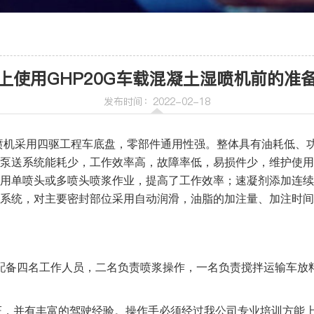
车
喷射机
上使用GHP20G车载混凝土湿喷机前的准
喷射机械手
发布时间：2022-02-18
湿喷机采用四驱工程车底盘，零部件通用性强。整体具有油耗低、
泵送系统能耗少，工作效率高，故障率低，易损件少，维护使用
用单喷头或多喷头喷浆作业，提高了工作效率；速凝剂添加连续
机
系统，对主要密封部位采用自动润滑，油脂的加注量、加注时间
配备四名工作人员，二名负责喷浆操作，一名负责搅拌运输车放
证，并有丰富的驾驶经验。操作手必须经过我公司专业培训方能