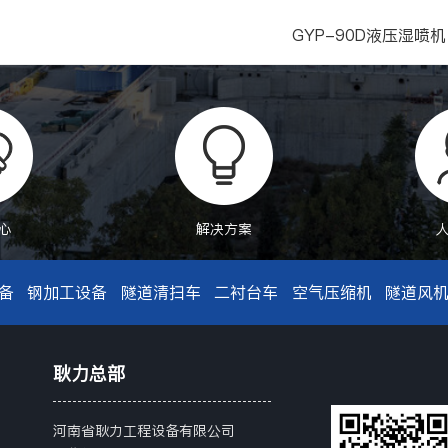
GYP-90D液压湿喷机
心
解决方案
备
钢加工设备
隧道清扫车
二衬台车
空气压缩机
隧道风
耿力总部
河南省耿力工程设备有限公司