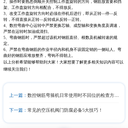
2、操作时要熟悉倒顺开关控制工作盘旋转的方向，钢筋放置要和挡
架、工作盘旋转方向相配合，不得放反。
3、改变工作盘旋转方向时必须在停机后进行，即从正转—停—反
转，不得直接从正转—反转或从反转—正转。
4、数控弯曲中心运转中严禁更换芯轴、成型轴和变换角度及调速，
严禁在运转时加油或清扫。
5、弯曲钢筋时，严禁超过该机对钢筋直径、根数及机械转速的规
定。
6、严禁在弯曲钢筋的作业半径内和机身不设固定销的一侧站人。弯
曲好的钢筋应堆放整齐，弯钩不得朝上。
以上分析希望能够帮助到大家！大家想要了解更多相关知识内容可以
继续关注我们！
上一篇：
数控钢筋弯箍机日常使用时不回位的检查方法！
下一篇：
常见的空压机阀门防腐必备5大技巧！