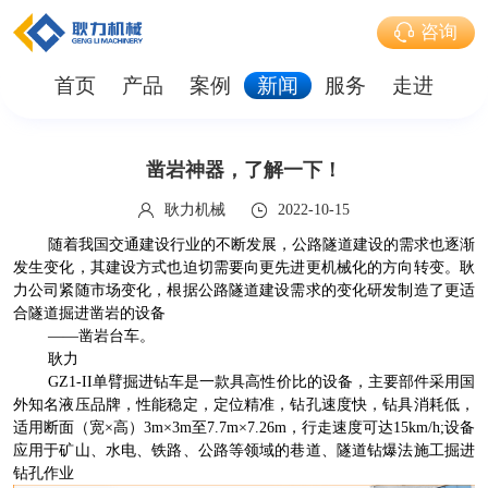
咨询
首页
产品
案例
新闻
服务
走进
凿岩神器，了解一下！
耿力机械
2022-10-15
随着我国交通建设行业的不断发展，公路隧道建设的需求也逐渐
发生变化，其建设方式也迫切需要向更先进更机械化的方向转变。耿
力公司紧随市场变化，根据公路隧道建设需求的变化研发制造了更适
合隧道掘进凿岩的设备
——凿岩台车。
耿力
GZ1-II单臂掘进钻车是一款具高性价比的设备，主要部件采用国
外知名液压品牌，性能稳定，定位精准，钻孔速度快，钻具消耗低，
适用断面（宽×高）3m×3m至7.7m×7.26m，行走速度可达15km/h;设备
应用于矿山、水电、铁路、公路等领域的巷道、隧道钻爆法施工掘进
钻孔作业