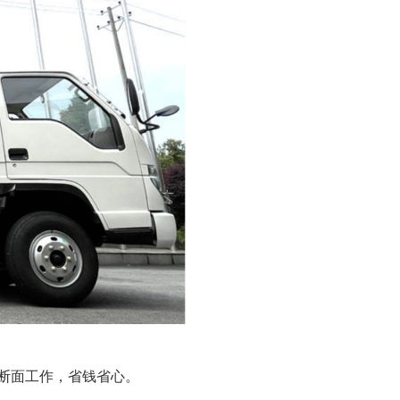
断面工作
，
省钱省心
。