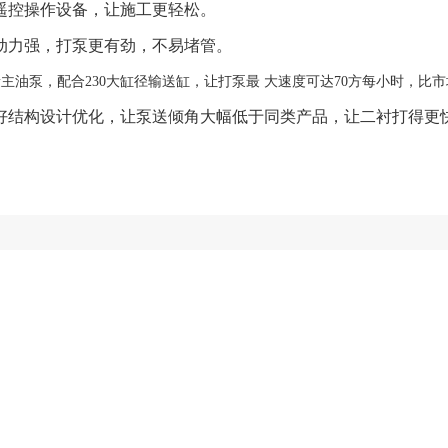
遥控操作设备
，
让施工更轻松
。
动力强
，
打泵更有劲
，
不易堵管
。
量主油泵
，
配合
230
大缸径输送缸
，
让打泵最 大速度可达
70
方每小时
，
比市
好结构设计优化
，
让泵送倾角大幅低于同类产品
，
让二衬打得更