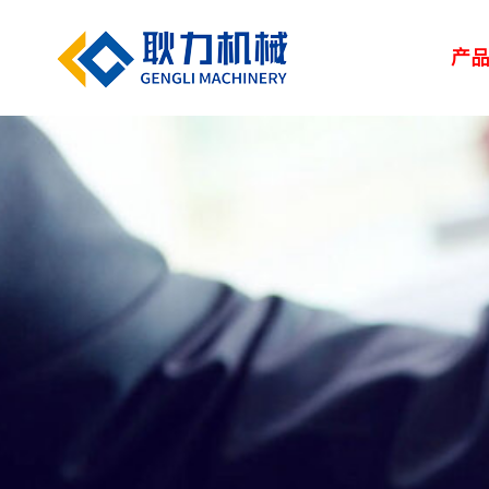
产
解决方案
新闻中心
服务中心
走进耿力
产品设备
湿喷台车
凿岩台车
矿用设备
> 路桥
> 企业新闻
> 服务网络
> 荣誉资质
> 正品配件
> 耿力大事记
> 隧道
> 行业
> 地下管廊
> 专题报道
> 客户培训
> 联系我们
> 维修保养
> 人力资源
> 建筑
矿用设备
UPS-20J
湿喷设备
UPS-15JT矿用混
隧道输送泵
SPB9-T 湿式混凝
凿岩设备