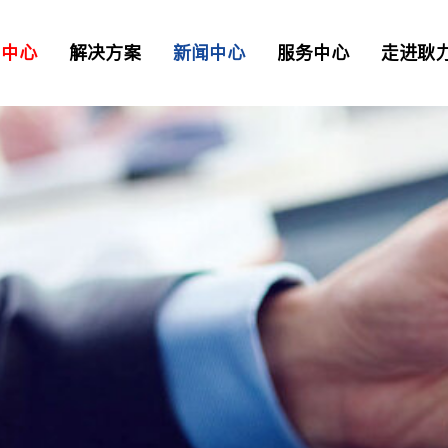
品中心
解决方案
新闻中心
服务中心
走进耿
二衬台车
正品配件
解决方案
资讯
> 常见问题
> 工业园区
> 我要报修
TB混凝土喷射车
凝土喷射车
土喷射机