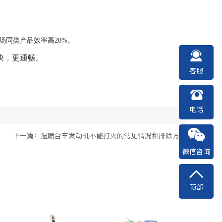
场同类产品效率高
20%。
快
，
更通畅。
客服
电话
下一篇：湿喷台车发动机不能打火的常见情况和排除方法
微信咨询
顶部