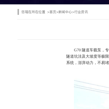
CYTJ76矿用掘进台
注浆设备
您现在所在位置
>
首页
>
新闻中心
>
行业资讯
PC/PS转子式混凝土
钢加工设备
GKF-60W矿用辅助
隧道清扫车
DWZ-100物料转运机
二衬台车
G70 隧道车载泵
JSY-150矿用搅拌机
隧道坑洼及大坡度等极限
空气压缩机
系统，澎湃动力，不易堵
SPB8湿式混凝土喷射
隧道风机
查看更多