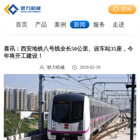
咨询
首页
产品
案例
新闻
服务
走进
喜讯：西安地铁八号线全长50公里、设车站35座，今
年将开工建设！
耿力机械
2019-02-19