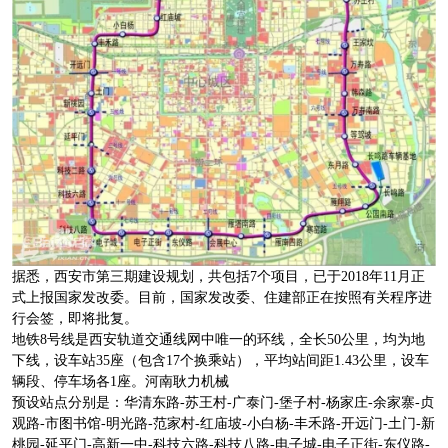
据悉，西安市第三期建设规划，共包括7个项目，已于2018年11月正
式上报国家发改委。目前，国家发改委、住建部正在按照有关程序进
行会签，即将批复。
地铁8号线是西安轨道交通线网中唯一的环线，全长50公里，均为地
下线，设车站35座（包含17个换乘站），平均站间距1.43公里，设车
辆段、停车场各1座。河南耿力机械
预设站点分别是：华清东路-苏王村-广泰门-堡子村-杨家庄-余家寨-贞
观路-市图书馆-明光路-范家村-红庙坡-小白杨-丰禾路-开远门-土门-新
桃园-延平门-高新一中-科技六路-科技八路-电子城-电子正街-东仪路-