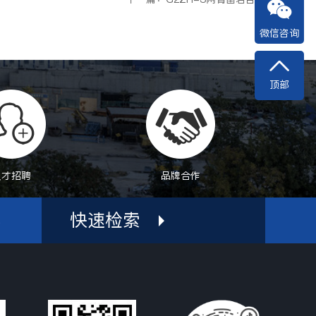
微信咨询
顶部
人才招聘
品牌合作
快速检索
机