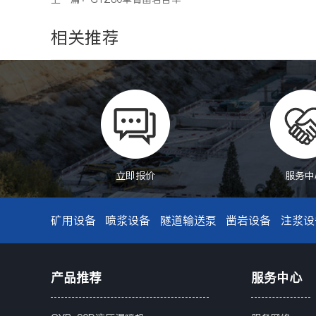
相关推荐
立即报价
服务中
矿用设备
喷浆设备
隧道输送泵
凿岩设备
注浆设
产品推荐
服务中心