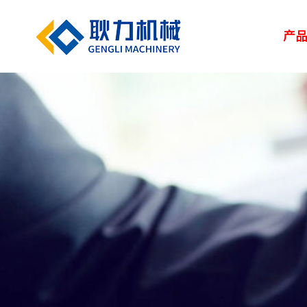
产
解决方案
新闻中心
服务中心
走进耿力
产品设备
湿喷台车
凿岩台车
矿用设备
> 路桥
> 企业新闻
> 服务网络
> 荣誉资质
> 正品配件
> 耿力大事记
> 隧道
> 行业
> 地下管廊
> 专题报道
> 客户培训
> 联系我们
> 维修保养
> 人力资源
> 建筑
矿用设备
UPS-20J
湿喷设备
UPS-15JT矿用混
隧道输送泵
SPB9-T 湿式混凝
凿岩设备