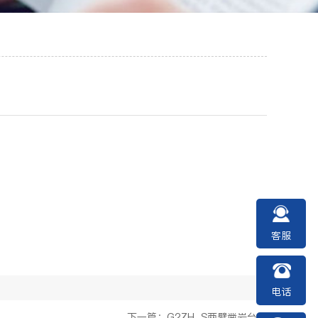
客服
电话
下一篇：G2ZH-S两臂凿岩台车