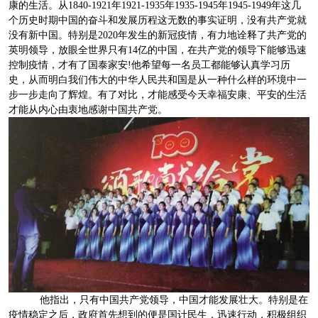
康的生活。从1840-1921年1921-1935年1935-1945年1945-1949年这几
个历史时期中国的奋斗和发展历程这无数的事实证明，没有共产党就
没有新中国。特别是2020年发生的新冠疫情，有力地诠释了共产党的
英明领导，放眼全世界只有14亿的中国，在共产党的领导下能够迅速
控制疫情，才有了国泰家安!他希望每一名员工都能够认真学习历
史，从而明白我们伟大的中华人民共和国是从一种什么样的环境中一
步一步走向了辉煌。有了对比，才能感受今天幸福安康、平安的生活
才能从内心由衷地感谢中国共产党。
他指出，只有中国共产党领导，中国才能发展壮大。特别是在
疫情稳定之后，政府首先想到的便是国计民生，迅速行动，积极组织