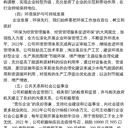
构调整，实现企业转型升级，充分发挥了企业的示范和带动作用，在
行业持续保持地位。
（四）环境保护与可持续发展
企业发展，环保先行。我们始终要把环保工作放在首位，树立和
抓好
“环保为经营管理服务、经营管理服务促进环保”的大局观念，加
强投入力度，全方位深化开展企业环保管理工作，不断提升环境水
平。2022年，公司环境管理体系完成再认证审核工作，继续改进环境
管理体系。公司鼓励员工技术革新，淘汰落后生产工艺，建设环境友
好型企业，生产系统围绕“节能环保、增产增效”主题征集合理化建
议，充分提高了能源和原材料的综合利用率，通过对设备改良、管道
线路、废旧设施等提出革新改良的合理化建议来减少水电气能源的耗
用和资源循环利用，对现有的生产工序提出优化改进，以达到节能减
排、增产增效。
（五）公共关系和社会公益事业
公司积极配合监管部门、税务部门的检查和监督，并与相关政府
机关建立了良好的沟通关系。公司积极塑造
“责任企业”的良好形象，支持社会建设和公益事业，向社会提供
更多就业岗位。2022年公司合计纳税1500余万元。公司主动履行企业
社会公益事业，每年定期开展金秋助学活动，用于资助职工子女上学
无忧。2022 年，公司积极响应抗击疫情号召，捐助 10000 只 N95 口
罩、200 套防护服、一箱橡胶手套、200 箱桶面、200 箱火腿肠，价