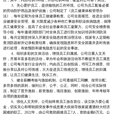
3、关心爱护员工，提供愉悦的工作环境。公司为员工配备必要
的劳动防护用品及保护设施；公司制定了《员工健康体检管理办
法》，每年定期为全体员工做健康检查。公司全面规范、改进企业职
业健康安全管理、最 大限度减少各种伤亡事故和职业疾病隐患，保障
员工健康安全，提高了企业社会形象和员工凝聚力。公司安全稽查领
导小组，每年邀请消防部门对全体员工进行防火知识培训和消防演
练，每月定期坚持深入开展安全隐患排查治理活动，指派专人定期检
查消防器材并记录检查结果，确保发现隐患和不安全因素并及时有效
进行处理，有效预防和避免隐患引起的安全事故。
4、组织多彩的文体活动，增强员工归属感。公司注重人文关
怀，开展丰富多彩的活动，举办年会和旅游活动等不断提升员工满意
度；公司每月发行企业内刊，均由员工自创投搞，书写工作感受、经
验分享以及对公司情感，大大促进员工情感交流，增强员工的归属
感，让员工们健康生活、快乐工作。
5、健全薪酬考核与激励机制。公司遵循同工同酬、按劳分配、
多劳多得的原则，做到公开、公平、公正。同时，结合公司实际情
况，制定了晋升激励，薪资激励，项目激励、创新激励、年终考核等
合理的激励措施；
6、强化人文关怀。公司始终将员工放在首位，设立耿力爱心基
金，切实关心和帮助因突发事件或患重大疾病导致家庭遭遇特大经济
困难的职工。2022年，由公司救助困难员工7人，资助金额6万元。公