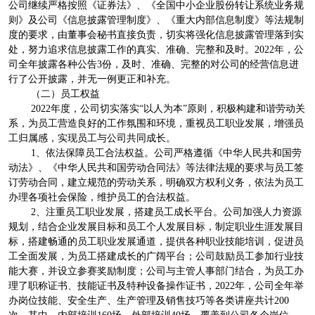
公司继续严格按照《证券法》、《全国中小企业股份转让系统业务规
则》及公司《信息披露管理制度》、《重大内部信息制度》等法规制
度的要求，由董事会秘书直接负责，切实将强化信息披露管理落到实
处，努力追求信息披露工作的真实、准确、完整和及时。2022年，公
司全年披露各种公告3份，及时、准确、完整的对公司的经营信息进
行了公开披露，并无一例更正和补充。
（二）员工权益
2022年度，公司切实落实“以人为本”原则，积极构建和谐劳动关
系，为员工营造良好的工作氛围和环境，重视员工职业发展，增强员
工归属感，实现员工与公司共同成长。
1、依法保障员工合法权益。公司严格遵循《中华人民共和国劳
动法》、《中华人民共和国劳动合同法》等法律法规的要求与员工签
订劳动合同，建立规范的劳动关系，明确双方权利义务，依法为员工
办理各项社会保险，维护员工的合法权益。
2、注重员工职业发展，搭建员工成长平台。公司加强人力资源
规划，结合企业发展目标和员工个人发展目标，制定职业生涯发展目
标，搭建畅通的员工职业发展通道，提供各种职业技能培训，促进员
工全面发展，为员工搭建成长的广阔平台；公司鼓励员工参加行业技
能大赛，并设立参赛奖励制度；公司与主管人事部门结合，为员工办
理了职称证书、技能证书及特种设备操作证书，2022年，公司全年举
办岗位技能、安全生产、生产管理及销售技巧等各类讲座共计200
次，其中，内部培训160场，外部培训40场，覆盖到公司各个岗位。