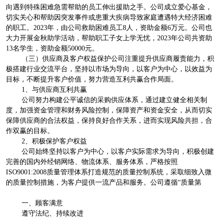
向遇到特殊困难急需帮助的员工伸出援助之手。公司成立爱心基金，
切实关心和帮助因突发事件或患重大疾病导致家庭遭遇特大经济困难
的职工。2023年，由公司救助困难员工8人，资助金额6万元。公司也
大力开展金秋助学活动，帮助职工子女上学无忧，2023年公司共资助
13名学生，资助金额50000元。
（三）供应商及客户权益保护公司注重提升供应商履责能力，积
极搭建行业交流平台，坚持以市场为导向，以客户为中心，以效益为
目标，不断提升客户价值，努力营造互利共赢合作局面。
1、与供应商互利共赢
公司努力构建公平诚信的采购供应体系，通过建立健全相关制
度，加强资金管理和财务风险控制，保障资产和资金安全，从而切实
保障供应商的合法权益，保持良好合作关系，进而实现风险共担，合
作双赢的目标。
2、积极保护客户权益
公司始终坚持以客户为中心，以客户实际需求为导向，积极创建
完善的国内外经销网络、物流体系、服务体系，严格按照
ISO9001:2008质量管理体系打造规范的质量控制系统，采取细致入微
的质量控制措施，为客户提供一流产品和服务。公司遵循“质量第
一、顾客满意
遵守法纪、持续改进