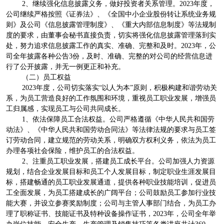
2、继续强化信息披露义务，做好投资者关系管理。2023年度，
公司继续严格按照《证券法》、《全国中小企业股份转让系统业务规
则》及公司《信息披露管理制度》、《重大内部信息制度》等法规制
度的要求，由董事会秘书直接负责，切实将强化信息披露管理落到实
处，努力追求信息披露工作的真实、准确、完整和及时。2023年，公
司全年披露各种公告3份，及时、准确、完整的对公司的经营信息进
行了公开披露，并无一例更正和补充。
（二）员工权益
2023年度，公司切实落实“以人为本”原则，积极构建和谐劳动关
系，为员工营造良好的工作氛围和环境，重视员工职业发展，增强员
工归属感，实现员工与公司共同成长。
1、依法保障员工合法权益。公司严格遵循《中华人民共和国劳
动法》、《中华人民共和国劳动合同法》等法律法规的要求与员工签
订劳动合同，建立规范的劳动关系，明确双方权利义务，依法为员工
办理各项社会保险，维护员工的合法权益。
2、注重员工职业发展，搭建员工成长平台。公司加强人力资源
规划，结合企业发展目标和员工个人发展目标，制定职业生涯发展目
标，搭建畅通的员工职业发展通道，提供各种职业技能培训，促进员
工全面发展，为员工搭建成长的广阔平台；公司鼓励员工参加行业技
能大赛，并设立参赛奖励制度；公司与主管人事部门结合，为员工办
理了职称证书、技能证书及特种设备操作证书，2023年，公司全年举
办岗位技能、安全生产、生产管理及销售技巧等各类讲座共计360