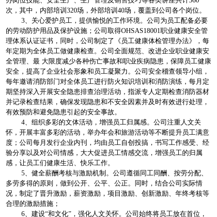
次，其中，内部培训320场，外部培训40场，覆盖到公司各个岗位。
3、关心爱护员工，提供愉悦的工作环境。公司为员工配备必要
的劳动防护用品及保护设施；公司取得OHSAS18001职业健康安全管
理体系认证证书，同时，公司制定了《员工健康体检管理办法》，每
年定期为全体员工做健康检查。公司全面规范、改进企业职业健康安
全管理、最 大限度减少各种伤亡事故和职业疾病隐患，保障员工健康
安全，提高了企业社会形象和员工凝聚力。公司安全稽查领导小组，
每年邀请消防部门对全体员工进行防火知识培训和消防演练，每月定
期坚持深入开展安全隐患排查治理活动，指派专人定期检查消防器材
并记录检查结果，确保发现隐患和不安全因素并及时有效进行处理，
有效预防和避免隐患引起的安全事故。
4、组织多彩的文体活动，增强员工归属感。公司注重人文关
怀，开展丰富多彩的活动，举办年会和旅游活动等不断提升员工满意
度；公司每月发行企业内刊，均由员工自创投搞，书写工作感受、经
验分享以及对公司情感，大大促进员工情感交流，增强员工的归属
感，让员工们健康生活、快乐工作。
5、健全薪酬考核与激励机制。公司遵循同工同酬、按劳分配、
多劳多得的原则，做到公开、公平、公正。同时，结合公司实际情
况，制定了晋升激励，薪资激励，项目激励、创新激励、年终考核等
合理的激励措施；
6、建设“和文化”，强化人文关怀。公司始终将员工放在首位，