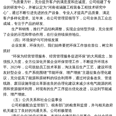
”为质量方针，充分提升客户的满意度和忠诚度。公司组建了专
业的研发中心，并被认定为“河南省涵隧工程装备工程技术研究中
心”，通过不断引进先进的生产设备、专业人才提高产品质量、满足
客户多样化需求。近年来，在公司管理层领导下，公司全体员工众志
成城，专注于产品的研发、
生产和销售，推行产品结构调整，实现企业转型升级，充分发挥
了企业的示范和带动作用，在行业持续保持地位。
（四）环境保护与可持续发展
企业发展，环保先行。我们始终要把环保工作放在首位，树立和
抓好
“环保为经营管理服务、经营管理服务促进环保”的大局观念，加
强投入力度，全方位深化开展企业环保管理工作，不断提升环境水
平。2023年，公司鼓励员工技术革新，淘汰落后生产工艺，建设环境
友好型企业，生产系统围绕“节能环保、增产增效”主题征集合理化建
议，充分提高了能源和原材料的综合利用率，通过对设备改良、管道
线路、废旧设施等提出革新改良的合理化建议来减少水电气能源的耗
用和资源循环利用，对现有的生产工序提出优化改进，以达到节能减
排、增产增效。
（五）公共关系和社会公益事业
公司积极配合监管部门、税务部门的检查和监督，并与相关政府
机关建立了良好的沟通关系。公司积极塑造
“责任企业”的良好形象，支持社会建设和公益事业，向社会提供