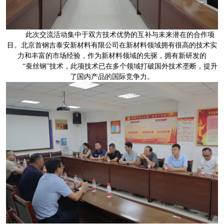
此次交流活动集中于双方技术优势的互补与未来潜在的合作项
目。北京首钢吉泰安新材料有限公司在新材料领域拥有很高的技术实
力和丰富的市场经验，作为新材料领域的先驱，拥有新研发的
“蚕丝钢”技术，此项技术已在多个领域打破国外技术垄断，提升
了国内产品的国际竞争力。