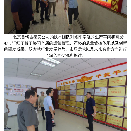
北京首钢吉泰安公司的技术团队对洛阳辛晟的生产车间和研发中
心，详细了解了洛阳辛晟的运营管理、严格的质量管控体系以及创新
的研发成果。双方就行业发展趋势、市场需求以及未来合作方向进行
了深入的交流和探讨。