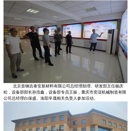
北京首钢吉泰安新材料有限公司总经理助理、研发部主任杨庆
松，设备部部长孙浩鑫，设备部专员王振，重庆市奕谊机械制造有限
公司总经理白保盛。洛阳辛晟相关负责人参加活动。