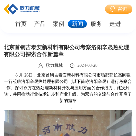
咨询
首页
产品
案例
新闻
服务
走进
北京首钢吉泰安新材料有限公司考察洛阳辛晟热处理
有限公司探索合作新篇章
耿力机械
2024-08-28
8 月 26日，北京首钢吉泰安新材料有限公司市场部部长高嗣强
一行莅临洛阳辛晟热处理有限公司（以下简称洛阳辛晟）进行考察合
作。探讨双方在热处理新材料开发与应用方面的合作潜力，此次到
访，共同推动行业技术进步和产业升级。为双方的交流与合作开启了
新的篇章
。